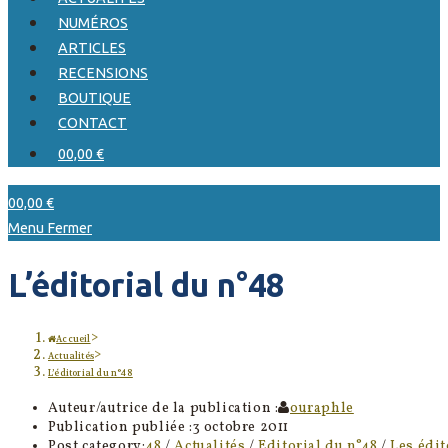
NUMÉROS
ARTICLES
RECENSIONS
BOUTIQUE
CONTACT
0
0,00
€
0
0,00
€
Menu
Fermer
L’éditorial du n°48
>
Accueil
>
Actualités
L’éditorial du n°48
Auteur/autrice de la publication :
ouraphle
Publication publiée :
3 octobre 2011
Post category:
48
/
Actualités
/
Editorial du n°48
/
Les édit