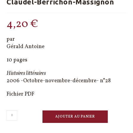
Claudel-Berrichon-Massignon
4,20
€
par
Gérald Antoine
10 pages
Histoires littéraires
2006 -Octobre-novembre-décembre- n°28
Fichier PDF
quantité
AJOUTER AU PANIER
de
Une
lettre