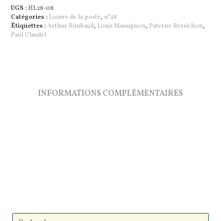
à
UGS :
HL28-08
trois
Catégories :
Loisirs de la poste
,
n°28
voix
Étiquettes :
Arthur Rimbaud
,
Louis Massignon
,
Paterne Berrichon
,
:
Paul Claudel
Claudel-
Berrichon-
Massignon
INFORMATIONS COMPLÉMENTAIRES
Pre