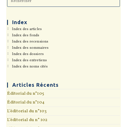
Esc
to
clo
the
sea
Index
pan
S’ouvre
Index des articles
dans
S’ouvre
Index des fonds
un
dans
S’ouvre
Index des recensions
nouvel
un
dans
onglet
S’ouvre
Index des sommaires
nouvel
un
dans
onglet
S’ouvre
Index des dossiers
nouvel
un
dans
onglet
S’ouvre
Index des entretiens
nouvel
un
dans
onglet
S’ouvre
Index des noms cités
nouvel
un
dans
onglet
nouvel
un
onglet
nouvel
onglet
Articles Récents
Éditorial du n°105
Éditorial du n°104
L’éditorial du n°103
L’éditorial du n° 102