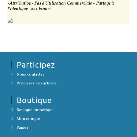
-Attribution- Pas d'Utilisation Commerciale - Partage à
l'Identique- 2.0 France -
Participez
S’ouvre
Nous contacter
dans
S’ouvre
un
Proposez vos articles
dans
nouvel
un
onglet
nouvel
Boutique
onglet
S’ouvre
Boutique numérique
dans
S’ouvre
un
Mon compte
dans
nouvel
S’ouvre
un
onglet
Panier
dans
nouvel
un
onglet