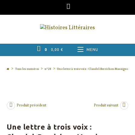
Skip
to
content
0
0,00
€
MENU
>
>
>
Tous les numéros
n°28
Une lettre à trois voix : Claudel-Berrichon-Massignon
Produit précédent
Produit suivant
Une lettre à trois voix :