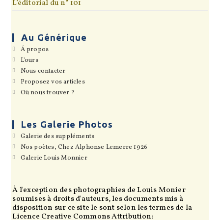
L’éditorial du n° 101
Au Générique
S’ouvre
Á propos
dans
S’ouvre
L'ours
un
dans
S’ouvre
Nous contacter
nouvel
un
dans
onglet
S’ouvre
Proposez vos articles
nouvel
un
dans
onglet
S’ouvre
Où nous trouver ?
nouvel
un
dans
onglet
nouvel
un
onglet
nouvel
onglet
Les Galerie Photos
S’ouvre
Galerie des suppléments
dans
S’ouvre
Nos poètes, Chez Alphonse Lemerre 1926
un
dans
S’ouvre
Galerie Louis Monnier
nouvel
un
dans
onglet
nouvel
un
onglet
nouvel
onglet
À l'exception des photographies de Louis Monier
soumises à droits d'auteurs, les documents mis à
disposition sur ce site le sont selon les termes de la
Licence Creative Commons Attribution: