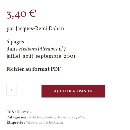
3,40
€
par Jacques-Remi Dahan
6 pages
dans
Histoires littéraires
n°7
juillet-août-septembre-2001
Fichier au format PDF
quantité
AJOUTER AU PANIER
de
Les
Dessous
d'une
UGS :
HL07-04
comtesse
Catégories :
Articles, études, documents
,
n°07
Étiquette :
Villiers de l'Isle-Adam