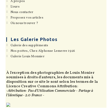
S’ouvre
Á propos
dans
S’ouvre
L'ours
un
dans
S’ouvre
Nous contacter
nouvel
un
dans
onglet
S’ouvre
Proposez vos articles
nouvel
un
dans
onglet
S’ouvre
Où nous trouver ?
nouvel
un
dans
onglet
nouvel
un
onglet
nouvel
onglet
Les Galerie Photos
S’ouvre
Galerie des suppléments
dans
S’ouvre
Nos poètes, Chez Alphonse Lemerre 1926
un
dans
S’ouvre
Galerie Louis Monnier
nouvel
un
dans
onglet
nouvel
un
onglet
nouvel
onglet
À l'exception des photographies de Louis Monier
soumises à droits d'auteurs, les documents mis à
disposition sur ce site le sont selon les termes de la
Licence Creative Commons Attribution:
-Attribution- Pas d'Utilisation Commerciale - Partage à
l'Identique- 2.0 France -