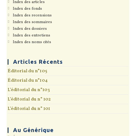
S’ouvre
Index des articles
dans
S’ouvre
Index des fonds
un
dans
S’ouvre
Index des recensions
nouvel
un
dans
onglet
S’ouvre
Index des sommaires
nouvel
un
dans
onglet
S’ouvre
Index des dossiers
nouvel
un
dans
onglet
S’ouvre
Index des entretiens
nouvel
un
dans
onglet
S’ouvre
Index des noms cités
nouvel
un
dans
onglet
nouvel
un
onglet
nouvel
onglet
Articles Récents
Éditorial du n°105
Éditorial du n°104
L’éditorial du n°103
L’éditorial du n° 102
L’éditorial du n° 101
Au Générique