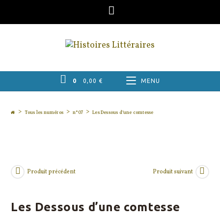
Skip
to
content
0
0,00
€
MENU
>
>
>
Tous les numéros
n°07
Les Dessous d’une comtesse
Produit précédent
Produit suivant
Les Dessous d’une comtesse