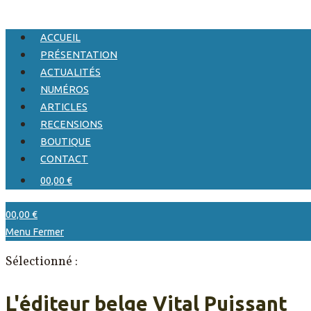
ACCUEIL
PRÉSENTATION
ACTUALITÉS
NUMÉROS
ARTICLES
RECENSIONS
BOUTIQUE
CONTACT
0
0,00
€
0
0,00
€
Menu
Fermer
Sélectionné :
L'éditeur belge Vital Puissant