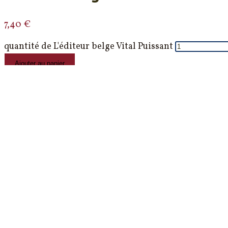
7,40
€
quantité de L'éditeur belge Vital Puissant
Ajouter au panier
>
Accueil
>
Tous les numéros
>
n°28
L’éditeur belge Vital Puissant
Produit précédent
Produit suivant
L’éditeur belge Vital Puissant