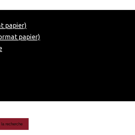
t papier)
ormat papier)
e
 la recherche