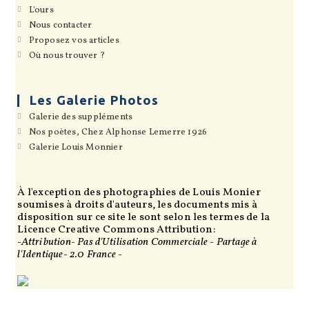
dans
S’ouvre
L'ours
un
dans
S’ouvre
Nous contacter
nouvel
un
dans
onglet
S’ouvre
Proposez vos articles
nouvel
un
dans
onglet
S’ouvre
Où nous trouver ?
nouvel
un
dans
onglet
nouvel
un
onglet
nouvel
onglet
Les Galerie Photos
S’ouvre
Galerie des suppléments
dans
S’ouvre
Nos poètes, Chez Alphonse Lemerre 1926
un
dans
S’ouvre
Galerie Louis Monnier
nouvel
un
dans
onglet
nouvel
un
onglet
nouvel
onglet
À l'exception des photographies de Louis Monier
soumises à droits d'auteurs, les documents mis à
disposition sur ce site le sont selon les termes de la
Licence Creative Commons Attribution:
-Attribution- Pas d'Utilisation Commerciale - Partage à
l'Identique- 2.0 France -