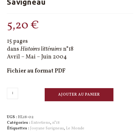
Savigneau
5,20
€
15 pages
dans
Histoires littéraires
n°18
Avril – Mai – Juin 2004
Fichier au format PDF
quantité
AJOUTER AU PANIER
de
Entretien
avec
Josyane
UGS :
HL18-02
Savigneau
Catégories :
Entretiens
,
n°18
Étiquettes :
Josyane Savigneau
,
Le Monde