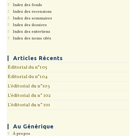
dans
S’ouvre
Index des fonds
un
dans
S’ouvre
Index des recensions
nouvel
un
dans
onglet
S’ouvre
Index des sommaires
nouvel
un
dans
onglet
S’ouvre
Index des dossiers
nouvel
un
dans
onglet
S’ouvre
Index des entretiens
nouvel
un
dans
onglet
S’ouvre
Index des noms cités
nouvel
un
dans
onglet
nouvel
un
onglet
nouvel
onglet
Articles Récents
Éditorial du n°105
Éditorial du n°104
L’éditorial du n°103
L’éditorial du n° 102
L’éditorial du n° 101
Au Générique
S’ouvre
Á propos