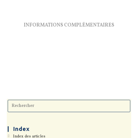
INFORMATIONS COMPLÉMENTAIRES
Pre
Esc
to
clo
the
sea
Index
pan
S’ouvre
Index des articles