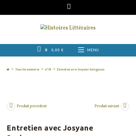
Skip
to
content
0
0,00
€
MENU
>
>
>
Tous les numéros
n°18
Entretien avec Josyane Savigneau
Produit précédent
Produit suivant
Entretien avec Josyane