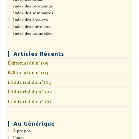
un
dans
S’ouvre
Index des recensions
nouvel
un
dans
onglet
S’ouvre
Index des sommaires
nouvel
un
dans
onglet
S’ouvre
Index des dossiers
nouvel
un
dans
onglet
S’ouvre
Index des entretiens
nouvel
un
dans
onglet
S’ouvre
Index des noms cités
nouvel
un
dans
onglet
nouvel
un
onglet
nouvel
onglet
Articles Récents
Éditorial du n°105
Éditorial du n°104
L’éditorial du n°103
L’éditorial du n° 102
L’éditorial du n° 101
Au Générique
S’ouvre
Á propos
dans
S’ouvre
L'ours