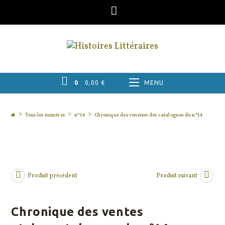
Skip
to
content
0
0,00
€
MENU
>
>
>
Tous les numéros
n°14
Chronique des venteset des catalogues du n°14
Produit précédent
Produit suivant
Chronique des ventes