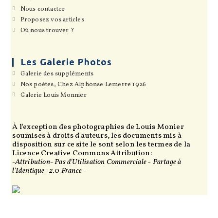
un
dans
S’ouvre
Nous contacter
nouvel
un
dans
onglet
S’ouvre
Proposez vos articles
nouvel
un
dans
onglet
S’ouvre
Où nous trouver ?
nouvel
un
dans
onglet
nouvel
un
onglet
nouvel
onglet
Les Galerie Photos
S’ouvre
Galerie des suppléments
dans
S’ouvre
Nos poètes, Chez Alphonse Lemerre 1926
un
dans
S’ouvre
Galerie Louis Monnier
nouvel
un
dans
onglet
nouvel
un
onglet
nouvel
onglet
À l'exception des photographies de Louis Monier
soumises à droits d'auteurs, les documents mis à
disposition sur ce site le sont selon les termes de la
Licence Creative Commons Attribution:
-Attribution- Pas d'Utilisation Commerciale - Partage à
l'Identique- 2.0 France -