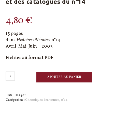
et des catalogues du n°14
4,80
€
13 pages
dans
Histoires littéraires
n°14
Avril-Mai-Juin – 2003
Fichier au format PDF
quantité
AJOUTER AU PANIER
de
Chronique
des
venteset
UGS :
HL14-11
des
Catégories :
Chroniques des ventes
,
n°14
catalogues
du
n°14