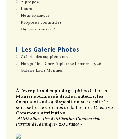
S’ouvre
Á propos
dans
S’ouvre
L'ours
un
dans
S’ouvre
Nous contacter
nouvel
un
dans
onglet
S’ouvre
Proposez vos articles
nouvel
un
dans
onglet
S’ouvre
Où nous trouver ?
nouvel
un
dans
onglet
nouvel
un
onglet
nouvel
onglet
Les Galerie Photos
S’ouvre
Galerie des suppléments
dans
S’ouvre
Nos poètes, Chez Alphonse Lemerre 1926
un
dans
S’ouvre
Galerie Louis Monnier
nouvel
un
dans
onglet
nouvel
un
onglet
nouvel
onglet
À l'exception des photographies de Louis
Monier soumises à droits d'auteurs, les
documents mis à disposition sur ce site le
sont selon les termes de la Licence Creative
Commons Attribution:
-Attribution- Pas d'Utilisation Commerciale -
Partage à l'Identique- 2.0 France -