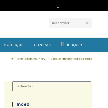
ENVOYER
Rechercher
LA
sur
RECHERC
ce
BOUTIQUE
CONTACT
0,00
€
0
site
>
>
>
Tous les numéros
n°27
Christian Prigent lecteur des anciens
Press
Escape
to
close
the
search
Index
panel.