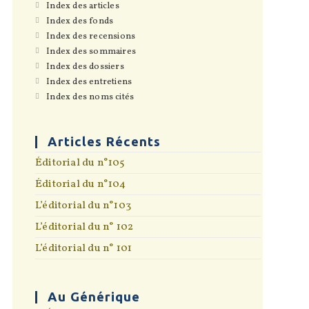
S’ouvre
Index des articles
dans
S’ouvre
Index des fonds
un
dans
S’ouvre
Index des recensions
nouvel
un
dans
onglet
S’ouvre
Index des sommaires
nouvel
un
dans
onglet
S’ouvre
Index des dossiers
nouvel
un
dans
onglet
S’ouvre
Index des entretiens
nouvel
un
dans
onglet
S’ouvre
Index des noms cités
nouvel
un
dans
onglet
nouvel
un
onglet
nouvel
onglet
Articles Récents
Éditorial du n°105
Éditorial du n°104
L’éditorial du n°103
L’éditorial du n° 102
L’éditorial du n° 101
Au Générique