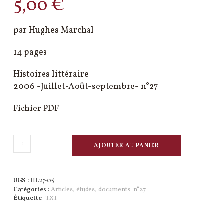
5,00
€
par Hughes Marchal
14 pages
Histoires littéraire
2006 -Juillet-Août-septembre- n°27
Fichier PDF
quantité
AJOUTER AU PANIER
de
Christian
Prigent
lecteur
UGS :
HL27-05
des
Catégories :
Articles, études, documents
,
n°27
anciens
Étiquette :
TXT