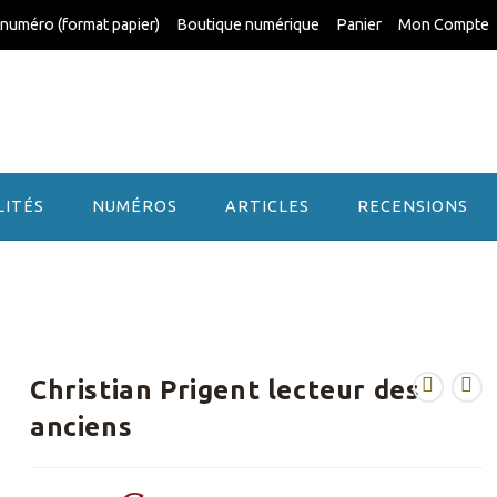
 numéro (format papier)
Boutique numérique
Panier
Mon Compte
LITÉS
NUMÉROS
ARTICLES
RECENSIONS
Christian Prigent lecteur des
anciens