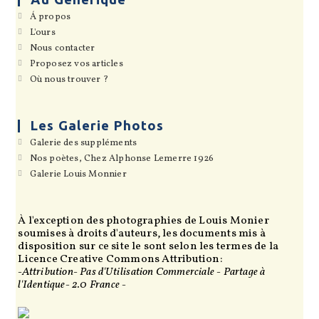
S’ouvre
Á propos
dans
S’ouvre
L'ours
un
dans
S’ouvre
Nous contacter
nouvel
un
dans
onglet
S’ouvre
Proposez vos articles
nouvel
un
dans
onglet
S’ouvre
Où nous trouver ?
nouvel
un
dans
onglet
nouvel
un
onglet
nouvel
onglet
Les Galerie Photos
S’ouvre
Galerie des suppléments
dans
S’ouvre
Nos poètes, Chez Alphonse Lemerre 1926
un
dans
S’ouvre
Galerie Louis Monnier
nouvel
un
dans
onglet
nouvel
un
onglet
nouvel
onglet
À l'exception des photographies de Louis Monier
soumises à droits d'auteurs, les documents mis à
disposition sur ce site le sont selon les termes de la
Licence Creative Commons Attribution:
-Attribution- Pas d'Utilisation Commerciale - Partage à
l'Identique- 2.0 France -