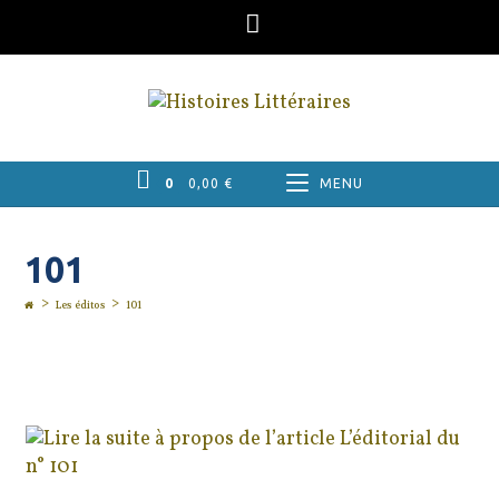
Skip
to
content
0
0,00
€
MENU
101
>
>
Les éditos
101