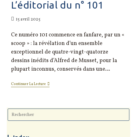
L’éditorial du n° 101
Publication
15 avril 2025
publiée :
Ce numéro 101 commence en fanfare, par un «
scoop » : la révélation d’un ensemble
exceptionnel de quatre-vingt-quatorze
dessins inédits d’Alfred de Musset, pour la
plupart inconnus, conservés dans une…
L’éditorial
Continuer La Lecture
Du
N° 101
Pre
Esc
to
clo
the
sea