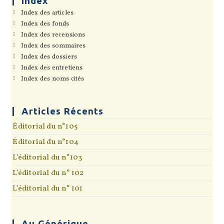
Index
pan
S’ouvre
Index des articles
dans
S’ouvre
Index des fonds
un
dans
S’ouvre
Index des recensions
nouvel
un
dans
onglet
S’ouvre
Index des sommaires
nouvel
un
dans
onglet
S’ouvre
Index des dossiers
nouvel
un
dans
onglet
S’ouvre
Index des entretiens
nouvel
un
dans
onglet
S’ouvre
Index des noms cités
nouvel
un
dans
onglet
nouvel
un
onglet
nouvel
onglet
Articles Récents
Éditorial du n°105
Éditorial du n°104
L’éditorial du n°103
L’éditorial du n° 102
L’éditorial du n° 101
Au Générique