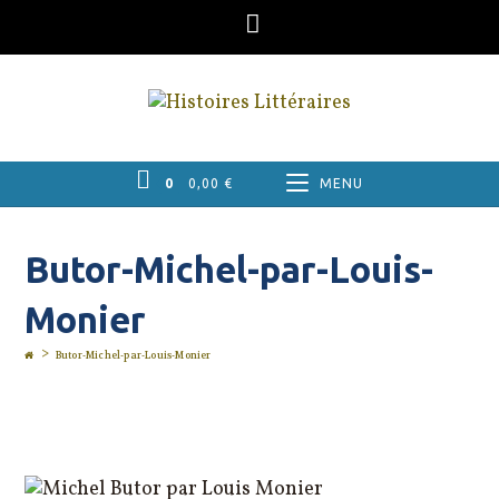
Skip
to
content
0
0,00
€
MENU
Butor-Michel-par-Louis-
Monier
>
Butor-Michel-par-Louis-Monier