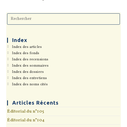
Pre
Esc
to
clo
the
sea
Index
pan
S’ouvre
Index des articles
dans
S’ouvre
Index des fonds
un
dans
S’ouvre
Index des recensions
nouvel
un
dans
onglet
S’ouvre
Index des sommaires
nouvel
un
dans
onglet
S’ouvre
Index des dossiers
nouvel
un
dans
onglet
S’ouvre
Index des entretiens
nouvel
un
dans
onglet
S’ouvre
Index des noms cités
nouvel
un
dans
onglet
nouvel
un
onglet
nouvel
onglet
Articles Récents
Éditorial du n°105
Éditorial du n°104