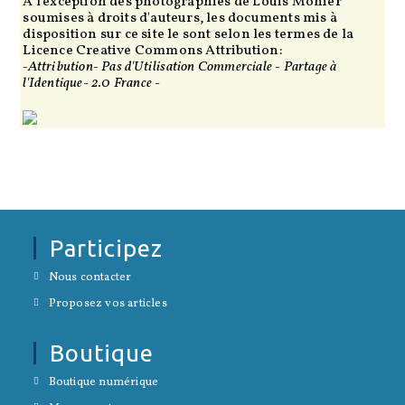
À l'exception des photographies de Louis Monier
soumises à droits d'auteurs, les documents mis à
disposition sur ce site le sont selon les termes de la
Licence Creative Commons Attribution:
-Attribution- Pas d'Utilisation Commerciale - Partage à
l'Identique- 2.0 France -
Participez
S’ouvre
Nous contacter
dans
S’ouvre
un
Proposez vos articles
dans
nouvel
un
onglet
nouvel
Boutique
onglet
S’ouvre
Boutique numérique
dans
S’ouvre
un