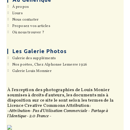
S’ouvre
Á propos
dans
S’ouvre
L'ours
un
dans
S’ouvre
Nous contacter
nouvel
un
dans
onglet
S’ouvre
Proposez vos articles
nouvel
un
dans
onglet
S’ouvre
Où nous trouver ?
nouvel
un
dans
onglet
nouvel
un
onglet
nouvel
onglet
Les Galerie Photos
S’ouvre
Galerie des suppléments
dans
S’ouvre
Nos poètes, Chez Alphonse Lemerre 1926
un
dans
S’ouvre
Galerie Louis Monnier
nouvel
un
dans
onglet
nouvel
un
onglet
nouvel
onglet
À l'exception des photographies de Louis Monier
soumises à droits d'auteurs, les documents mis à
disposition sur ce site le sont selon les termes de la
Licence Creative Commons Attribution:
-Attribution- Pas d'Utilisation Commerciale - Partage à
l'Identique- 2.0 France -