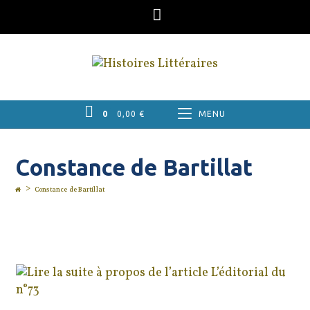
Skip
to
content
0
0,00
€
MENU
Constance de Bartillat
>
Constance de Bartillat