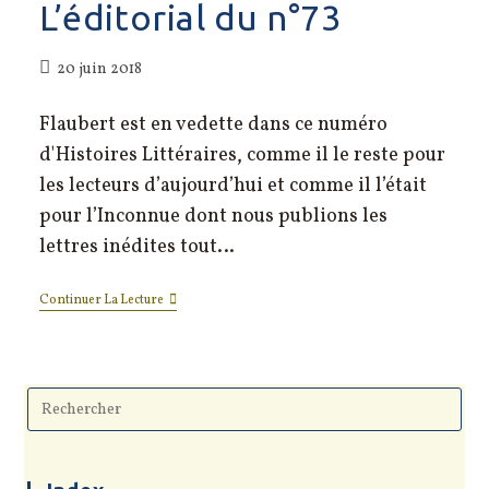
L’éditorial du n°73
Publication
20 juin 2018
publiée :
Flaubert est en vedette dans ce numéro
d'Histoires Littéraires, comme il le reste pour
les lecteurs d’aujourd’hui et comme il l’était
pour l’Inconnue dont nous publions les
lettres inédites tout…
L’éditorial
Continuer La Lecture
Du
N°73
Pre
Esc
to
clo
the
sea