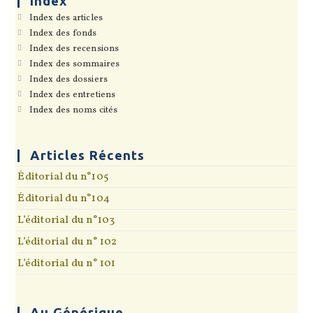
Index
pan
S’ouvre
Index des articles
dans
S’ouvre
Index des fonds
un
dans
S’ouvre
Index des recensions
nouvel
un
dans
onglet
S’ouvre
Index des sommaires
nouvel
un
dans
onglet
S’ouvre
Index des dossiers
nouvel
un
dans
onglet
S’ouvre
Index des entretiens
nouvel
un
dans
onglet
S’ouvre
Index des noms cités
nouvel
un
dans
onglet
nouvel
un
onglet
nouvel
onglet
Articles Récents
Éditorial du n°105
Éditorial du n°104
L’éditorial du n°103
L’éditorial du n° 102
L’éditorial du n° 101
Au Générique