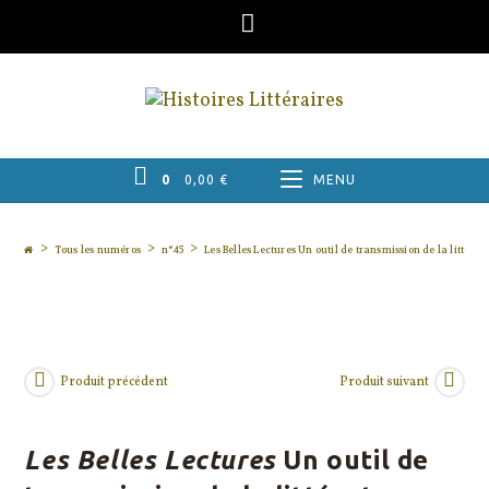
Skip
to
content
0
0,00
€
MENU
>
>
>
Tous les numéros
n°45
Les Belles Lectures Un outil de transmission de la littéra
Produit précédent
Produit suivant
Les Belles Lectures
Un outil de