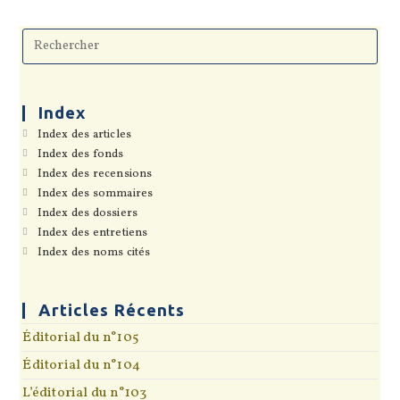
Pre
Esc
to
clo
the
sea
Index
pan
S’ouvre
Index des articles
dans
S’ouvre
Index des fonds
un
dans
S’ouvre
Index des recensions
nouvel
un
dans
onglet
S’ouvre
Index des sommaires
nouvel
un
dans
onglet
S’ouvre
Index des dossiers
nouvel
un
dans
onglet
S’ouvre
Index des entretiens
nouvel
un
dans
onglet
S’ouvre
Index des noms cités
nouvel
un
dans
onglet
nouvel
un
onglet
nouvel
onglet
Articles Récents
Éditorial du n°105
Éditorial du n°104
L’éditorial du n°103