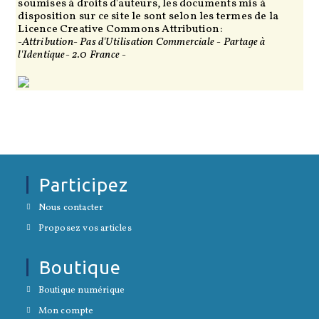
soumises à droits d'auteurs, les documents mis à
disposition sur ce site le sont selon les termes de la
Licence Creative Commons Attribution:
-Attribution- Pas d'Utilisation Commerciale - Partage à
l'Identique- 2.0 France -
Participez
S’ouvre
Nous contacter
dans
S’ouvre
un
Proposez vos articles
dans
nouvel
un
onglet
nouvel
Boutique
onglet
S’ouvre
Boutique numérique
dans
S’ouvre
un
Mon compte
dans
nouvel