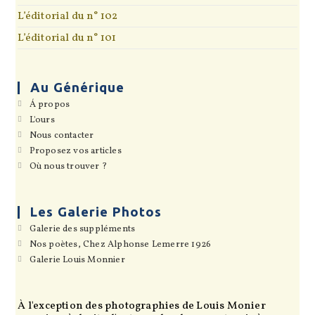
L’éditorial du n° 102
L’éditorial du n° 101
Au Générique
S’ouvre
Á propos
dans
S’ouvre
L'ours
un
dans
S’ouvre
Nous contacter
nouvel
un
dans
onglet
S’ouvre
Proposez vos articles
nouvel
un
dans
onglet
S’ouvre
Où nous trouver ?
nouvel
un
dans
onglet
nouvel
un
onglet
nouvel
onglet
Les Galerie Photos
S’ouvre
Galerie des suppléments
dans
S’ouvre
Nos poètes, Chez Alphonse Lemerre 1926
un
dans
S’ouvre
Galerie Louis Monnier
nouvel
un
dans
onglet
nouvel
un
onglet
nouvel
onglet
À l'exception des photographies de Louis Monier