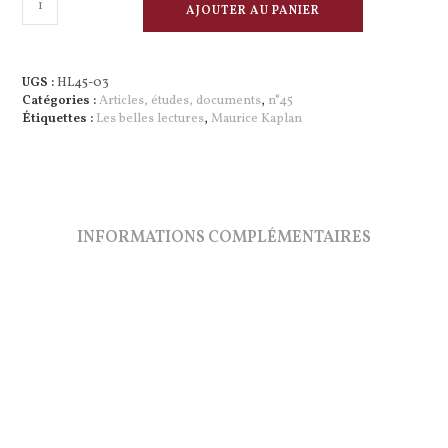
AJOUTER AU PANIER
de
Les
Belles
Lectures
UGS :
HL45-03
Un
Catégories :
Articles, études, documents
,
n°45
outil
Étiquettes :
Les belles lectures
,
Maurice Kaplan
de
transmission
de
la
littérature
dans
INFORMATIONS COMPLÉMENTAIRES
les
années
difficiles
de
l’après
deuxième
guerre