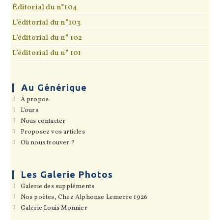
Éditorial du n°104
L’éditorial du n°103
L’éditorial du n° 102
L’éditorial du n° 101
Au Générique
S’ouvre
Á propos
dans
S’ouvre
L'ours
un
dans
S’ouvre
Nous contacter
nouvel
un
dans
onglet
S’ouvre
Proposez vos articles
nouvel
un
dans
onglet
S’ouvre
Où nous trouver ?
nouvel
un
dans
onglet
nouvel
un
onglet
nouvel
onglet
Les Galerie Photos
S’ouvre
Galerie des suppléments
dans
S’ouvre
Nos poètes, Chez Alphonse Lemerre 1926
un
dans
S’ouvre
Galerie Louis Monnier
nouvel
un
dans
onglet
nouvel