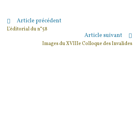
Article précédent
Read
more
L’éditorial du n°58
articles
Article suivant
Images du XVIIIe Colloque des Invalides