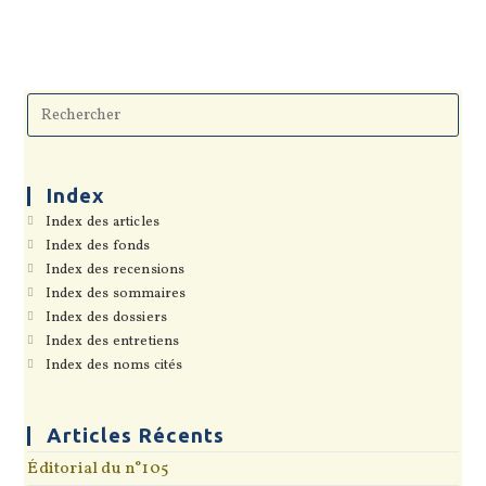
Pre
Esc
to
clo
the
sea
Index
pan
S’ouvre
Index des articles
dans
S’ouvre
Index des fonds
un
dans
S’ouvre
Index des recensions
nouvel
un
dans
onglet
S’ouvre
Index des sommaires
nouvel
un
dans
onglet
S’ouvre
Index des dossiers
nouvel
un
dans
onglet
S’ouvre
Index des entretiens
nouvel
un
dans
onglet
S’ouvre
Index des noms cités
nouvel
un
dans
onglet
nouvel
un
onglet
nouvel
onglet
Articles Récents
Éditorial du n°105