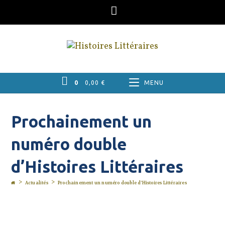
Skip
to
content
0
0,00
€
MENU
Prochainement un
numéro double
d’Histoires Littéraires
>
>
Actualités
Prochainement un numéro double d’Histoires Littéraires