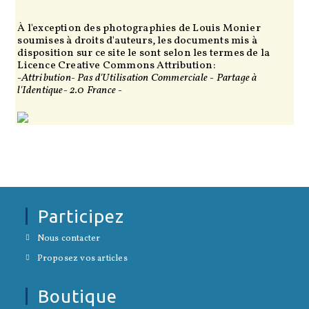
un
onglet
nouvel
onglet
À l'exception des photographies de Louis Monier
soumises à droits d'auteurs, les documents mis à
disposition sur ce site le sont selon les termes de la
Licence Creative Commons Attribution:
-Attribution- Pas d'Utilisation Commerciale - Partage à
l'Identique- 2.0 France -
Participez
S’ouvre
Nous contacter
dans
S’ouvre
un
Proposez vos articles
dans
nouvel
un
onglet
nouvel
Boutique
onglet