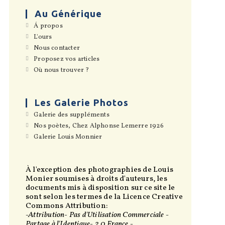
Au Générique
S’ouvre
Á propos
dans
S’ouvre
L'ours
un
dans
S’ouvre
Nous contacter
nouvel
un
dans
onglet
S’ouvre
Proposez vos articles
nouvel
un
dans
onglet
S’ouvre
Où nous trouver ?
nouvel
un
dans
onglet
nouvel
un
onglet
nouvel
onglet
Les Galerie Photos
S’ouvre
Galerie des suppléments
dans
S’ouvre
Nos poètes, Chez Alphonse Lemerre 1926
un
dans
S’ouvre
Galerie Louis Monnier
nouvel
un
dans
onglet
nouvel
un
onglet
nouvel
onglet
À l'exception des photographies de Louis
Monier soumises à droits d'auteurs, les
documents mis à disposition sur ce site le
sont selon les termes de la Licence Creative
Commons Attribution:
-Attribution- Pas d'Utilisation Commerciale -
Partage à l'Identique- 2.0 France -