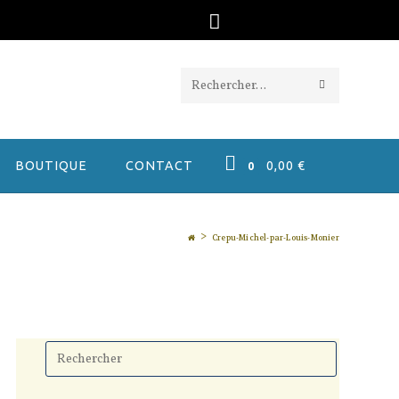
ENVOYER
Rechercher
LA
sur
RECHERC
ce
BOUTIQUE
CONTACT
0,00
€
0
site
>
Crepu-Michel-par-Louis-Monier
Press
Escape
to
close