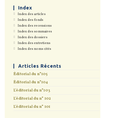
the
search
Index
panel.
S’ouvre
Index des articles
dans
S’ouvre
Index des fonds
un
dans
S’ouvre
Index des recensions
nouvel
un
dans
onglet
S’ouvre
Index des sommaires
nouvel
un
dans
onglet
S’ouvre
Index des dossiers
nouvel
un
dans
onglet
S’ouvre
Index des entretiens
nouvel
un
dans
onglet
S’ouvre
Index des noms cités
nouvel
un
dans
onglet
nouvel
un
onglet
nouvel
onglet
Articles Récents
Éditorial du n°105
Éditorial du n°104
L’éditorial du n°103
L’éditorial du n° 102
L’éditorial du n° 101