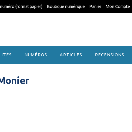
 numéro (format papier)
Boutique numérique
Panier
Mon Compte
LITÉS
NUMÉROS
ARTICLES
RECENSIONS
-Monier