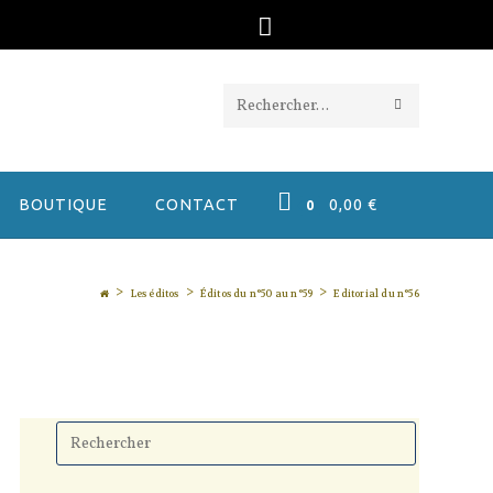
ENVOYER
Rechercher
LA
sur
RECHERC
ce
BOUTIQUE
CONTACT
0,00
€
0
site
>
>
>
Les éditos
Éditos du n°50 au n°59
Editorial du n°56
Press
Escape
to
close