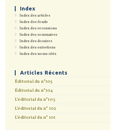
the
search
Index
panel.
S’ouvre
Index des articles
dans
S’ouvre
Index des fonds
un
dans
S’ouvre
Index des recensions
nouvel
un
dans
onglet
S’ouvre
Index des sommaires
nouvel
un
dans
onglet
S’ouvre
Index des dossiers
nouvel
un
dans
onglet
S’ouvre
Index des entretiens
nouvel
un
dans
onglet
S’ouvre
Index des noms cités
nouvel
un
dans
onglet
nouvel
un
onglet
nouvel
onglet
Articles Récents
Éditorial du n°105
Éditorial du n°104
L’éditorial du n°103
L’éditorial du n° 102
L’éditorial du n° 101