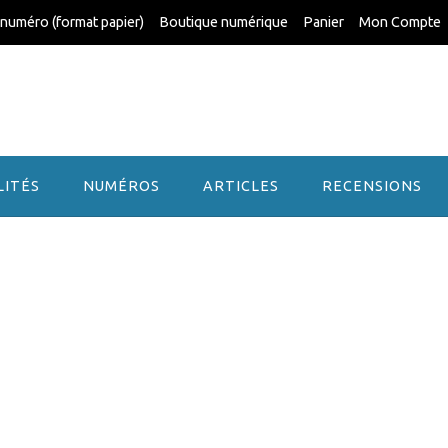
 numéro (format papier)
Boutique numérique
Panier
Mon Compte
LITÉS
NUMÉROS
ARTICLES
RECENSIONS