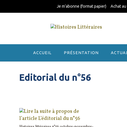
Skip
Je m’abonne (format papier)
Achat au
to
content
ACCUEIL
PRÉSENTATION
ACTUA
Editorial du n°56
Histoires littéraires n°56 octobre-novembre-