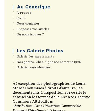
Au Générique
S’ouvre
Á propos
dans
S’ouvre
L'ours
un
dans
S’ouvre
Nous contacter
nouvel
un
dans
onglet
S’ouvre
Proposez vos articles
nouvel
un
dans
onglet
S’ouvre
Où nous trouver ?
nouvel
un
dans
onglet
nouvel
un
onglet
nouvel
onglet
Les Galerie Photos
S’ouvre
Galerie des suppléments
dans
S’ouvre
Nos poètes, Chez Alphonse Lemerre 1926
un
dans
S’ouvre
Galerie Louis Monnier
nouvel
un
dans
onglet
nouvel
un
onglet
nouvel
onglet
À l'exception des photographies de Louis
Monier soumises à droits d'auteurs, les
documents mis à disposition sur ce site le
sont selon les termes de la Licence Creative
Commons Attribution:
-Attribution- Pas d'Utilisation Commerciale -
Partage à l'Identique- 2.0 France -