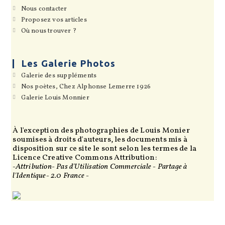
un
dans
S’ouvre
Nous contacter
nouvel
un
dans
onglet
S’ouvre
Proposez vos articles
nouvel
un
dans
onglet
S’ouvre
Où nous trouver ?
nouvel
un
dans
onglet
nouvel
un
onglet
nouvel
onglet
Les Galerie Photos
S’ouvre
Galerie des suppléments
dans
S’ouvre
Nos poètes, Chez Alphonse Lemerre 1926
un
dans
S’ouvre
Galerie Louis Monnier
nouvel
un
dans
onglet
nouvel
un
onglet
nouvel
onglet
À l'exception des photographies de Louis Monier
soumises à droits d'auteurs, les documents mis à
disposition sur ce site le sont selon les termes de la
Licence Creative Commons Attribution:
-Attribution- Pas d'Utilisation Commerciale - Partage à
l'Identique- 2.0 France -