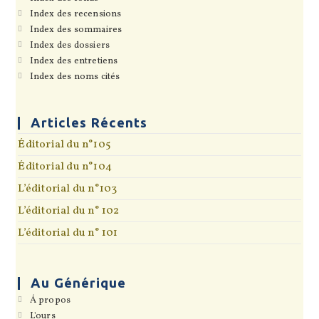
un
dans
S’ouvre
Index des recensions
nouvel
un
dans
onglet
S’ouvre
Index des sommaires
nouvel
un
dans
onglet
S’ouvre
Index des dossiers
nouvel
un
dans
onglet
S’ouvre
Index des entretiens
nouvel
un
dans
onglet
S’ouvre
Index des noms cités
nouvel
un
dans
onglet
nouvel
un
onglet
nouvel
onglet
Articles Récents
Éditorial du n°105
Éditorial du n°104
L’éditorial du n°103
L’éditorial du n° 102
L’éditorial du n° 101
Au Générique
S’ouvre
Á propos
dans
S’ouvre
L'ours