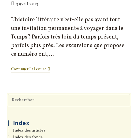
Publication
3 avril 2013
publiée :
L’histoire littéraire n’est-elle pas avant tout
une invitation permanente à voyager dans le
Temps? Parfois très loin du temps présent,
parfois plus près. Les excursions que propose
ce numéro ont,…
L’éditorial
Continuer La Lecture
Du
N°54
Pre
Esc
to
clo
the
sea
Index
pan
S’ouvre
Index des articles
dans
S’ouvre
Index des fonds