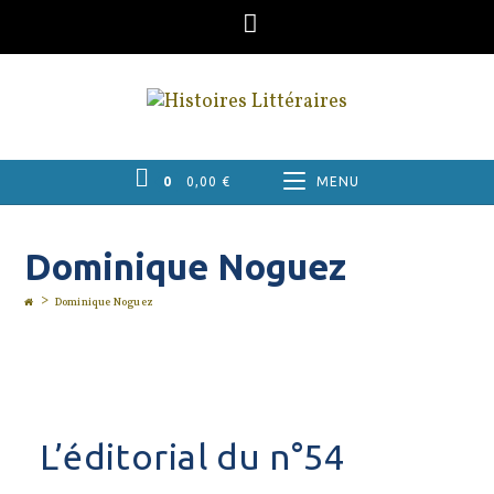
Skip
to
content
0
0,00
€
MENU
Dominique Noguez
>
Dominique Noguez
L’éditorial du n°54