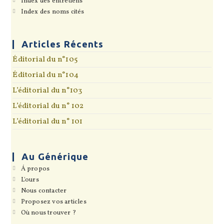
Index des entretiens
nouvel
un
dans
onglet
S’ouvre
Index des noms cités
nouvel
un
dans
onglet
nouvel
un
onglet
nouvel
onglet
Articles Récents
Éditorial du n°105
Éditorial du n°104
L’éditorial du n°103
L’éditorial du n° 102
L’éditorial du n° 101
Au Générique
S’ouvre
Á propos
dans
S’ouvre
L'ours
un
dans
S’ouvre
Nous contacter
nouvel
un
dans
onglet
S’ouvre
Proposez vos articles
nouvel
un
dans
onglet
S’ouvre
Où nous trouver ?
nouvel
un
dans
onglet