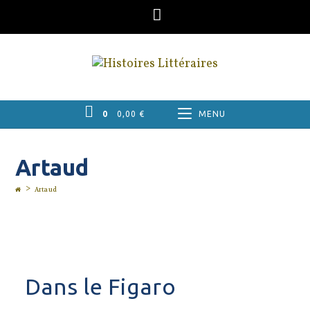
Skip
to
content
0
0,00
€
MENU
Artaud
>
Artaud
Dans le Figaro