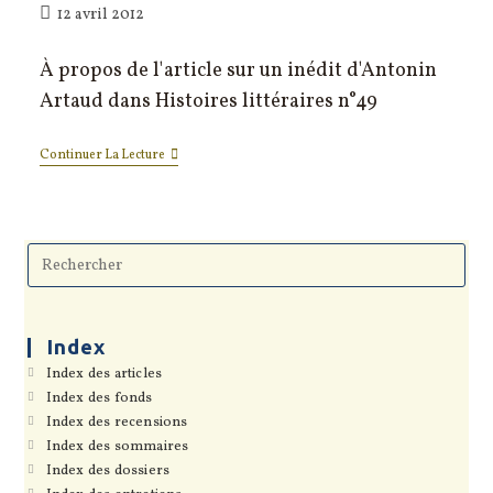
Publication
12 avril 2012
publiée :
À propos de l'article sur un inédit d'Antonin
Artaud dans Histoires littéraires n°49
Dans
Continuer La Lecture
Le
Figaro
Pre
Esc
to
clo
the
sea
Index
pan
S’ouvre
Index des articles
dans
S’ouvre
Index des fonds
un
dans
S’ouvre
Index des recensions
nouvel
un
dans
onglet
S’ouvre
Index des sommaires
nouvel
un
dans
onglet
S’ouvre
Index des dossiers
nouvel
un
dans
onglet
S’ouvre