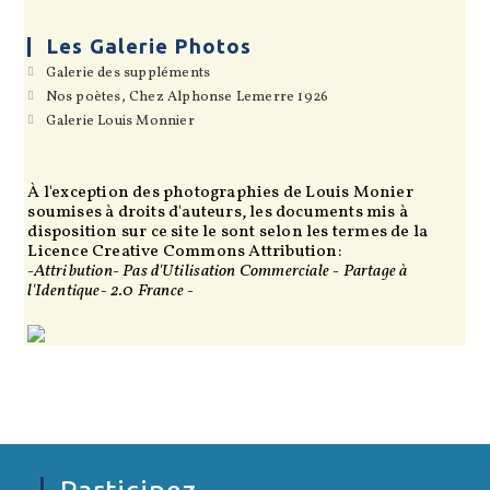
nouvel
un
onglet
nouvel
onglet
Les Galerie Photos
S’ouvre
Galerie des suppléments
dans
S’ouvre
Nos poètes, Chez Alphonse Lemerre 1926
un
dans
S’ouvre
Galerie Louis Monnier
nouvel
un
dans
onglet
nouvel
un
onglet
nouvel
onglet
À l'exception des photographies de Louis Monier
soumises à droits d'auteurs, les documents mis à
disposition sur ce site le sont selon les termes de la
Licence Creative Commons Attribution:
-Attribution- Pas d'Utilisation Commerciale - Partage à
l'Identique- 2.0 France -