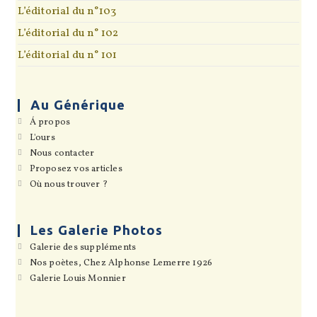
L’éditorial du n°103
L’éditorial du n° 102
L’éditorial du n° 101
Au Générique
S’ouvre
Á propos
dans
S’ouvre
L'ours
un
dans
S’ouvre
Nous contacter
nouvel
un
dans
onglet
S’ouvre
Proposez vos articles
nouvel
un
dans
onglet
S’ouvre
Où nous trouver ?
nouvel
un
dans
onglet
nouvel
un
onglet
nouvel
onglet
Les Galerie Photos
S’ouvre
Galerie des suppléments
dans
S’ouvre
Nos poètes, Chez Alphonse Lemerre 1926
un
dans
S’ouvre
Galerie Louis Monnier
nouvel
un
dans
onglet
nouvel
un
onglet
nouvel