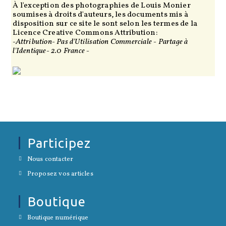
onglet
À l'exception des photographies de Louis Monier
soumises à droits d'auteurs, les documents mis à
disposition sur ce site le sont selon les termes de la
Licence Creative Commons Attribution:
-Attribution- Pas d'Utilisation Commerciale - Partage à
l'Identique- 2.0 France -
Participez
S’ouvre
Nous contacter
dans
S’ouvre
un
Proposez vos articles
dans
nouvel
un
onglet
nouvel
Boutique
onglet
S’ouvre
Boutique numérique
dans