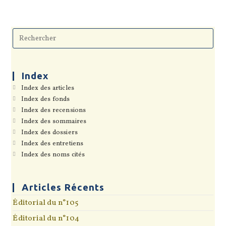
Pre
Esc
to
clo
the
sea
Index
pan
S’ouvre
Index des articles
dans
S’ouvre
Index des fonds
un
dans
S’ouvre
Index des recensions
nouvel
un
dans
onglet
S’ouvre
Index des sommaires
nouvel
un
dans
onglet
S’ouvre
Index des dossiers
nouvel
un
dans
onglet
S’ouvre
Index des entretiens
nouvel
un
dans
onglet
S’ouvre
Index des noms cités
nouvel
un
dans
onglet
nouvel
un
onglet
nouvel
onglet
Articles Récents
Éditorial du n°105
Éditorial du n°104