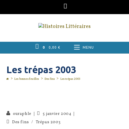
Skip
to
content
0
0,00
€
MENU
Les trépas 2003
>
>
>
Les bonnes feuilles
Des fins
Les trépas 2003
Publication
Auteur/autrice
ouraphle
5 janvier 2004
publiée :
de
Post
Des fins
/
Trépas 2003
la
category: