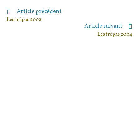
Article précédent
Read
more
Les trépas 2002
articles
Article suivant
Les trépas 2004