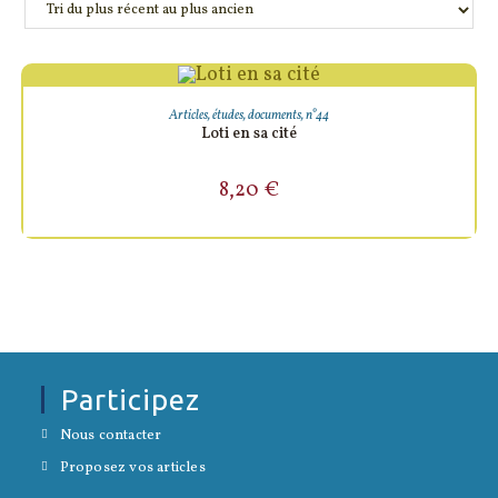
AJOUTER AU PANIER
Articles, études, documents
,
n°44
Loti en sa cité
8,20
€
Participez
S’ouvre
Nous contacter
dans
S’ouvre
un
Proposez vos articles
dans
nouvel
un
onglet