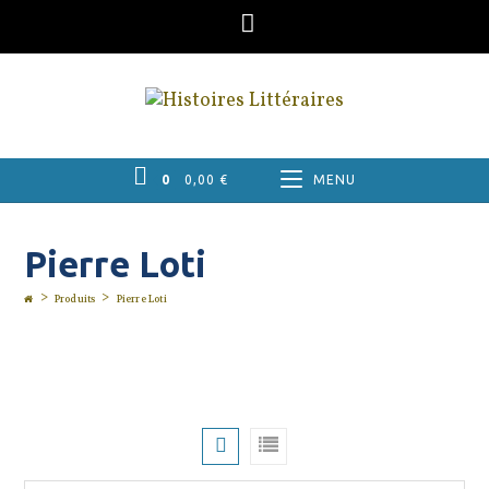
Skip
to
content
0
0,00
€
MENU
Pierre Loti
>
>
Produits
Pierre Loti