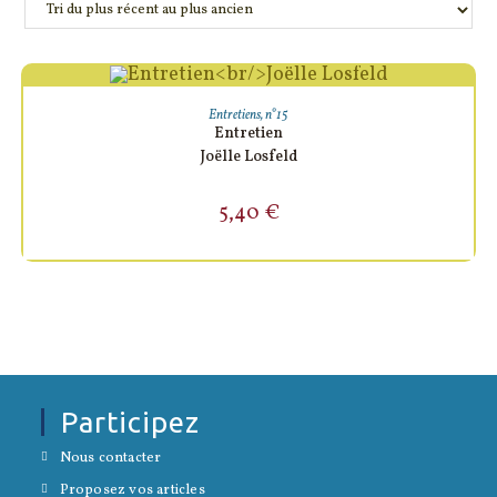
AJOUTER AU PANIER
Entretiens
,
n°15
Entretien
Joëlle Losfeld
5,40
€
Participez
S’ouvre
Nous contacter
dans
S’ouvre
un
Proposez vos articles