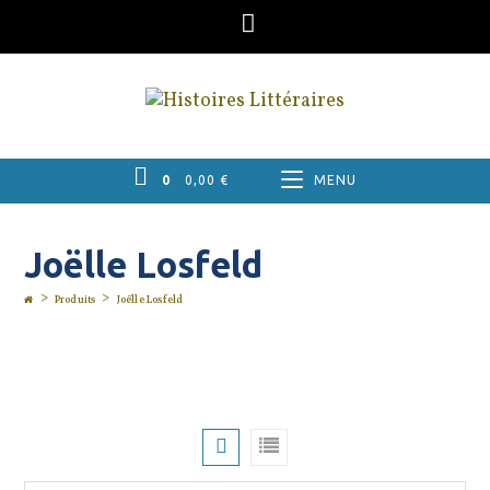
Skip
to
content
0
0,00
€
MENU
Joëlle Losfeld
>
>
Produits
Joëlle Losfeld