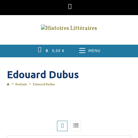
Skip
to
content
0
0,00
€
MENU
Edouard Dubus
>
>
Produits
Edouard Dubus