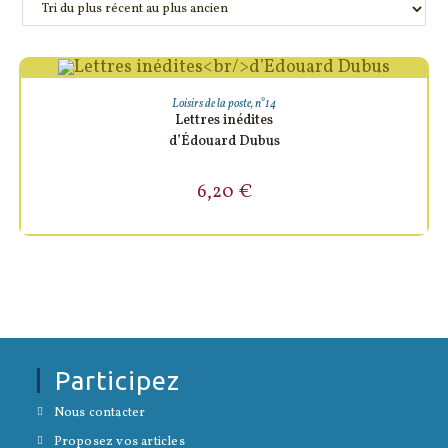
AJOUTER AU PANIER
Loisirs de la poste
,
n°14
Lettres inédites
d’Édouard Dubus
6,20
€
Participez
S’ouvre
Nous contacter
dans
S’ouvre
un
Proposez vos articles