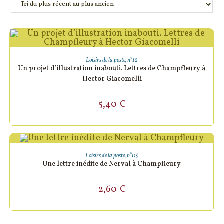
AJOUTER AU PANIER
Loisirs de la poste
,
n°12
Un projet d’illustration inabouti. Lettres de Champfleury à
Hector Giacomelli
5,40
€
AJOUTER AU PANIER
Loisirs de la poste
,
n°05
Une lettre inédite de Nerval à Champfleury
2,60
€