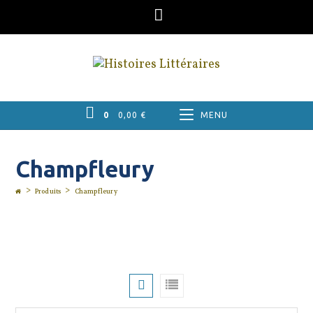
Skip
to
content
0
0,00
€
MENU
Champfleury
>
>
Produits
Champfleury