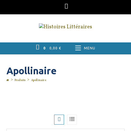
Skip
to
content
0
0,00
€
MENU
Apollinaire
>
>
Produits
Apollinaire