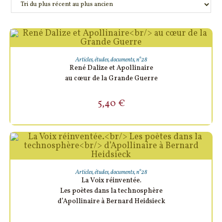
AJOUTER AU PANIER
Articles, études, documents
,
n°28
René Dalize et Apollinaire
au cœur de la Grande Guerre
5,40
€
AJOUTER AU PANIER
Articles, études, documents
,
n°28
La Voix réinventée.
Les poètes dans la technosphère
d’Apollinaire à Bernard Heidsieck