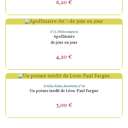
6,20
€
AJOUTER AU PANIER
n°13
,
Petites coupures
Apollinaire
de jour en jour
4,20
€
AJOUTER AU PANIER
Articles, études, documents
,
n°08
Un poème inédit de Léon-Paul Fargue
3,00
€