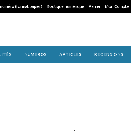
 numéro (format papier)
Boutique numérique
Panier
Mon Compte
LITÉS
NUMÉROS
ARTICLES
RECENSIONS