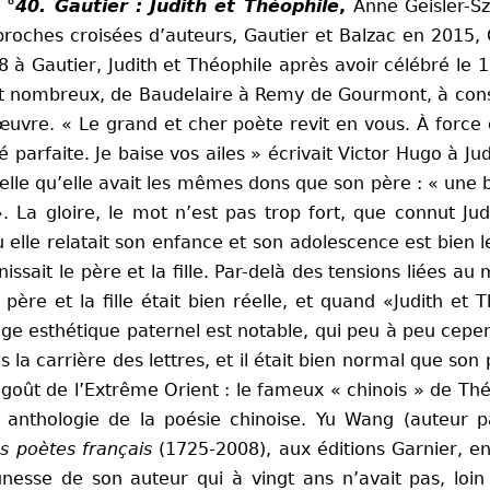
 °40. Gautier : Judith et Théophile
,
Anne Geisler-S
pproches croisées d’auteurs, Gautier et Balzac en 2015, 
 à Gautier, Judith et Théophile après avoir célébré le 
nt nombreux, de Baudelaire à Remy de Gourmont, à consi
uvre. « Le grand et cher poète revit en vous. À force de
parfaite. Je baise vos ailes
»
écrivait Victor Hugo à J
 d’elle qu’elle avait les mêmes dons que son père : « un
 ». La gloire, le mot n’est pas trop fort, que connut 
 elle relatait son enfance et son adolescence est bien 
ssait le père et la fille. Par-delà des tensions liées au
le père et la fille était bien réelle, et quand «Judith 
tage esthétique paternel est notable, qui peu à peu cep
la carrière des lettres, et il était bien normal que son 
e goût de l’Extrême Orient : le fameux
«
chinois » de Th
 anthologie de la poésie chinoise. Yu Wang (auteur p
es poètes français
(1725-2008), aux éditions Garnier, e
eunesse de son auteur qui à vingt ans n’avait pas,
loi