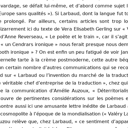
vardage, se défait lui-même, et d’abord comme sujet l
urope sans qualités »). Si Larbaud, dont la langue fut tou
e prolongé. Par ailleurs, certains articles sont tro
izarrement ici du texte de Vera Elisabeth Gerling sur
«
e d’Anne Reverseau, « Le poète et le train », car il s’ag
« un Cendrars ironique » nous ferait presque nous dema
oth ironique » ? On est enfin un peu fatigué de voir Ja
iternelle tarte à la crème postmoderne, cette autre béq
tre un certain nombre d’autres communications qui se rec
rd sur « Larbaud ou l’invention du marché de la traducti
véritable chef d’entreprise de la traduction », chez qu
 de la communication d’Amélie Auzoux, « Déterritorialis
couvre de pertinentes considérations sur les poèmes et
ontre aussi ici une amusante lettre inédite de Larbaud à
 cosmopolite à l’époque de la mondialisation (« Valéry L
uzou relève que, chez Larbaud, « ce sentiment d’apparte