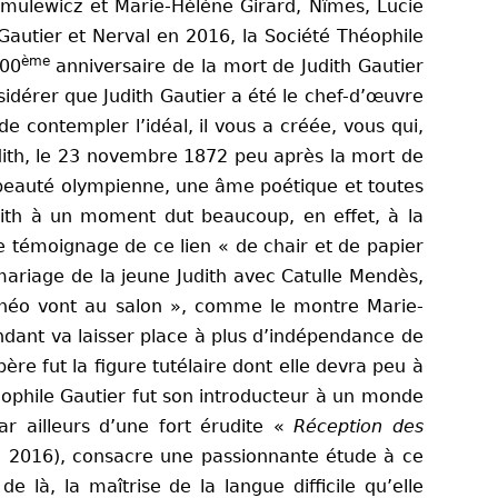
zmulewicz et Marie-Hélène Girard, Nîmes, Lucie
Gautier et Nerval en 2016, la Société Théophile
ème
100
anniversaire de la mort de Judith Gautier
dérer que Judith Gautier a été le chef-d’œuvre
 contempler l’idéal, il vous a créée, vous qui,
udith, le 23 novembre 1872 peu après la mort de
e beauté olympienne, une âme poétique et toutes
Judith à un moment dut beaucoup, en effet, à la
le témoignage de ce lien « de chair et de papier
 mariage de la jeune Judith avec Catulle Mendès,
et Théo vont au salon », comme le montre Marie-
endant va laisser place à plus d’indépendance de
père fut la figure tutélaire dont elle devra peu à
éophile Gautier fut son introducteur à un monde
ar ailleurs d’une fort érudite «
Réception des
n 2016), consacre une passionnante étude à ce
n de là,
la
maîtrise de la langue difficile qu’elle