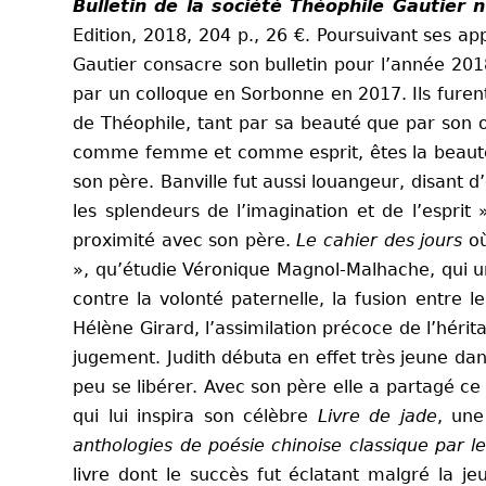
Bulletin de la société Théophile Gautier n
Edition, 2018, 204 p., 26 €. Poursuivant ses a
Gautier consacre son bulletin pour l’année 2018
par un colloque en Sorbonne en 2017. Ils fure
de Théophile, tant par sa beauté que par son œ
comme femme et comme esprit, êtes la beauté 
son père. Banville fut aussi louangeur, disant
les splendeurs de l’imagination et de l’esprit
proximité avec son père.
Le cahier des jours
où
», qu’étudie Véronique Magnol-Malhache, qui uni
contre la volonté paternelle, la fusion entre 
Hélène Girard, l’assimilation précoce de l’héri
jugement. Judith débuta en effet très jeune dans 
peu se libérer. Avec son père elle a partagé c
qui lui inspira son célèbre
Livre de jade
, une
anthologies de poésie chinoise classique par l
livre dont le succès fut éclatant malgré la j