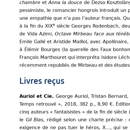
chambre
et
Anna la douce
de Dezso Kosztolànyi
pessimiste, le romancier hongrois introduit un
une empathie que n’a pas l’auteur français. Qu
e
à la fin du XIX
siècle Georges Rodenbach, deux
de Vida Azimi,
Octave Mirbeau face aux ténèb
Emile Gallé et Aristide Maillol, avec Apollinai
à Élémir Bourges (la querelle des Faux bonhomm
François Marthouret qui interpréta Isidore Léc
récemment republiés de Mirbeau et des études su
Livres reçus
Auriol et Cie.
George Auriol, Tristan Bernard,
Temps retrouvé », 2018, 382 p., 8,90 €. Éditi
cinq auteurs « fantaisistes » de la fin de siècl
le
Gil Blas,
rédigé selon une charte précise : c
exigence de ne pas tuer le héros, X…, qui se t