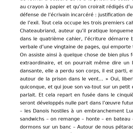
au crayon à papier et qu’on croirait rédigés d’
défense de l’écrivain incarcéré : justification d
de l’exil. Tout cela occupe les trois premiers 
Chateaubriand,
auteur qu’il pratique longueme
dans le quatrième cahier, l’écriture démarre 
verbale d’une vingtaine de pages, qui emporte t
On assiste ainsi à quelque chose de bien plus 
extraordinaire, et on pourrait même dire un l
dansante, elle a perdu son corps, il est parti, e
autour de la prison dans le vent… » Oui, liber
quiconque, et qui joue son va-tout sur un petit ca
parlait. Et cela repart en fusée dans le cinq
seront développés nulle part dans l’œuvre futur
– les Danois hostiles à un embranchement Luc
sandwichs – on remange – honte – en bateau – 
dormons sur un banc – Autour de nous pétarade