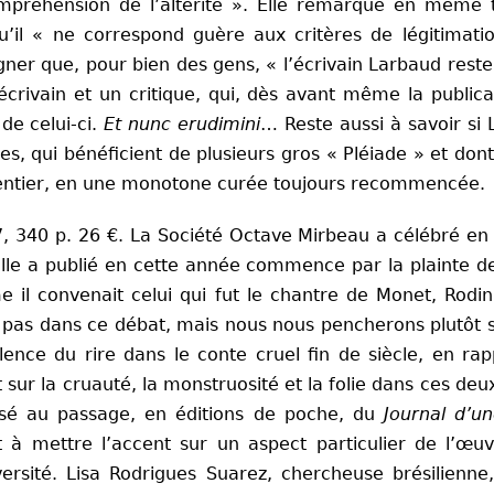
mpréhension de l’altérité ». Elle remarque en même 
u’il « ne correspond guère aux critères de légitimatio
igner que, pour bien des gens, « l’écrivain Larbaud res
crivain et un critique, qui, dès avant même la publi
 de celui-ci.
Et nunc erudimini
… Reste aussi à savoir si 
, qui bénéficient de plusieurs gros « Pléiade » et dont 
de entier, en une monotone curée toujours recommencée.
, 340 p. 26 €. La Société Octave Mirbeau a célébré en 2
lle a publié en cette année commence par la plainte de 
il convenait celui qui fut le chantre de Monet, Rodin,
 pas dans ce débat, mais nous nous pencherons plutôt su
olence du rire dans le conte cruel fin de siècle, en rap
t sur la cruauté, la monstruosité et la folie dans ces de
essé au passage, en éditions de poche, du
Journal d’
nt à mettre l’accent sur un aspect particulier de l’œ
ersité. Lisa Rodrigues Suarez, chercheuse brésilienne