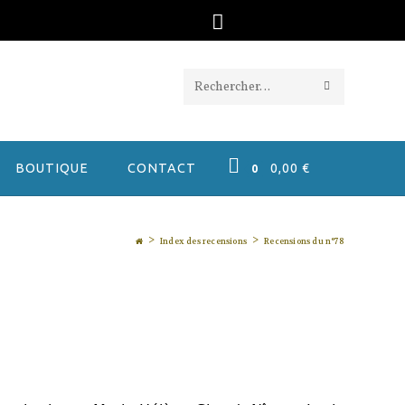
ENVOYER
Rechercher
LA
sur
RECHERC
ce
BOUTIQUE
CONTACT
0,00
€
0
site
>
>
Index des recensions
Recensions du n°78