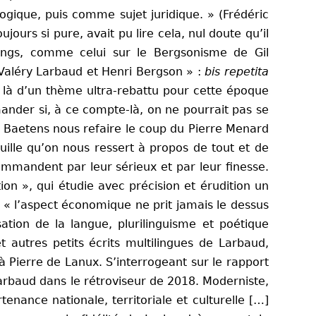
ogique, puis comme sujet juridique.
»
(Frédéric
jours si pure, avait pu lire cela, nul doute qu’il
p longs, comme celui sur le Bergsonisme de Gil
Valéry Larbaud et Henri
Bergson » :
bis repetita
it là d’un thème ultra-rebattu pour cette époque
nder si, à ce compte-là, on ne pourrait pas se
n Baetens nous refaire le coup du Pierre Menard
uille qu’on nous ressert à propos de tout et de
ommandent par leur sérieux et par leur finesse.
on », qui étudie avec précision et érudition un
i « l’aspect économique ne prit jamais le dessus
ation de la langue, plurilinguisme et poétique
 autres petits écrits multilingues de Larbaud,
 Pierre de Lanux. S’interrogeant sur le rapport
arbaud dans le rétroviseur de 2018. Moderniste,
nance nationale, territoriale et culturelle […]