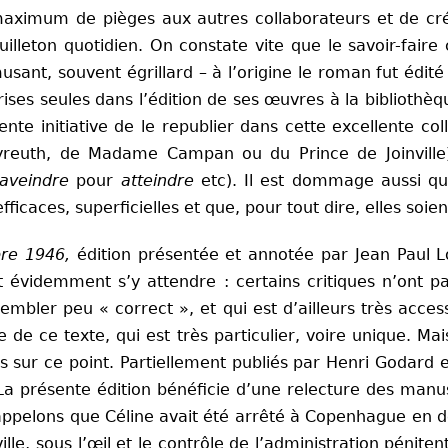
 maximum de pièges aux autres collaborateurs et de crée
illeton quotidien. On constate vite que le savoir-faire 
usant, souvent égrillard – à l’origine le roman fut édité
rises seules dans l’édition de ses œuvres à la bibliothè
nte initiative de le republier dans cette excellente co
yreuth, de Madame Campan ou du Prince de Joinville
(aveindre
pour
atteindre
etc). Il est dommage aussi que
caces, superficielles et que, pour tout dire, elles soien
bre 1946,
édition présentée et annotée par Jean Paul Lo
lait évidemment s’y attendre : certains critiques n’on
mbler peu « correct », et qui est d’ailleurs très accesso
e ce texte, qui est très particulier, voire unique. Mai
 sur ce point. Partiellement publiés par Henri Godard e
La présente édition bénéficie d’une relecture des manu
appelons que Céline avait été arrêté à Copenhague en dé
lle, sous l’œil et le contrôle de l’administration pénitent