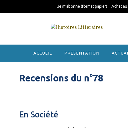
Skip
Je m’abonne (format papier)
Achat au
to
content
ACCUEIL
PRÉSENTATION
ACTUA
Recensions du n°78
En Société