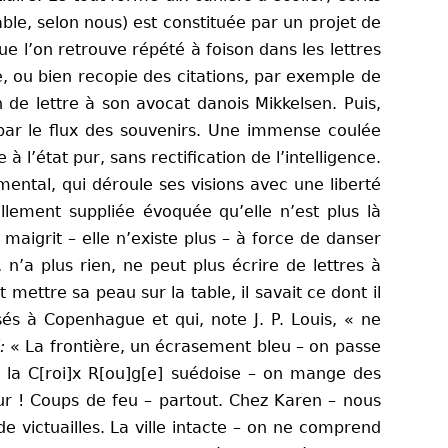
ble, selon nous) est constituée par un projet de
que l’on retrouve répété à foison dans les lettres
e, ou bien recopie des citations, par exemple de
 de lettre à son avocat danois Mikkelsen. Puis,
 par le flux des souvenirs. Une immense coulée
’état pur, sans rectification de l’intelligence.
ental, qui déroule ses visions avec une liberté
llement suppliée évoquée qu’elle n’est plus là
e maigrit – elle n’existe plus – à force de danser
n’a plus rien, ne peut plus écrire de lettres à
t mettre sa peau sur la table, il savait ce dont il
és à Copenhague et qui, note J. P. Louis, « ne
:
« La frontière, un écrasement bleu – on passe
 la C[roi]x R[ou]g[e] suédoise – on mange des
ur ! Coups de feu – partout. Chez Karen – nous
victuailles. La ville intacte – on ne comprend