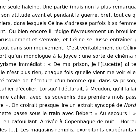
une seule haleine. Une partie (mais non la plus remarqua
e son attitude avant et pendant la guerre, bref, tout ce 
cahiers, dans lesquels Céline s’adresse parfois à sa femm
nt. Ou bien encore il rédige fiévreusement un brouillon
brusquement et s’envole, et Céline se laisse entraîner
out dans son mouvement. C’est véritablement du Céline à l
fort qu’un monologue à la Joyce : une sorte de cinéma m
yrisme immédiat : « De ma prison, je l'[Lucette] ai te
lle n’est plus rien, chaque fois qu’elle vient me voir ell
té totale de l’écriture d’un homme qui, dans sa prison, 
hier d’écolier. Lorsqu’il déclarait, à Meudon, qu’il fallai
uième cahier, avec les souvenirs des premiers mois pass
e ». On croirait presque lire un extrait syncopé de
Nord
ette passe sous le train avec Bébert « Au secours ! »
en cafouillant. Arrivée à Copenhague de nuit – Horre
s […]. Les magasins remplis, exorbitants exubérants de 