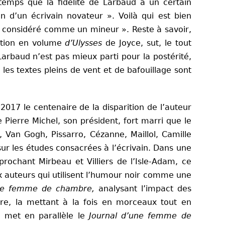
temps que la fidélité de Larbaud à un certain
n d’un écrivain novateur ». Voilà qui est bien
te considéré comme un mineur ». Reste à savoir,
cation en volume
d’Ulysses
de Joyce, sut, le tout
Larbaud n’est pas mieux parti pour la postérité,
les textes pleins de vent et de bafouillage sont
017 le centenaire de la disparition de l’auteur
Pierre Michel, son président, fort marri que le
 Van Gogh, Pissarro, Cézanne, Maillol, Camille
r les études consacrées à l’écrivain. Dans une
prochant Mirbeau et Villiers de l’Isle-Adam, ce
ux auteurs qui utilisent l’humour noir comme une
une femme de chambre,
analysant l’impact des
uvre, la mettant à la fois en morceaux tout en
, met en parallèle le
Journal d’une femme de