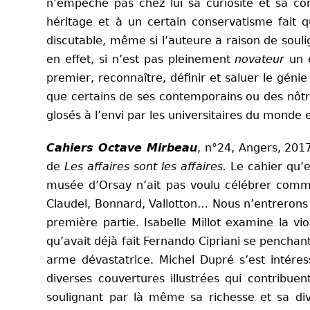
n’empêche pas chez lui sa curiosité et sa co
héritage et à un certain conservatisme fait q
discutable, même si l’auteure a raison de soul
en effet, si n’est pas pleinement
novateur
un é
premier, reconnaître, définir et saluer le génie
que certains de ses contemporains ou des nôtres
glosés à l’envi par les universitaires du mon
Cahiers Octave Mirbeau
, n°24, Angers, 2017
de
Les affaires sont les affaires.
Le cahier qu’e
musée d’Orsay n’ait pas voulu célébrer comme 
Claudel, Bonnard, Vallotton… Nous n’entrerons
première partie. Isabelle Millot examine la vi
qu’avait déjà fait Fernando Cipriani se penchan
arme dévastatrice. Michel Dupré s’est intér
diverses couvertures illustrées qui contribue
soulignant par là même sa richesse et sa div