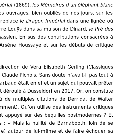
périal
(1869),
les Mémoires d’un éléphant blanc
s ouvrages, bien oubliés de nos jours, sur les
,
replace
le Dragon Impérial
dans une lignée où
ierre Louÿs dans sa maison de Dinard,
le Pré des
assien. En sus des contributions consacrées à
 Arsène Houssaye et sur les débuts de critique
irection de Vera Elisabeth Gerling (Classiques
e Claude Pichois. Sans doute n’avait-il pas tout à
rbaud était en effet un sujet qui pouvait prêter
est déroulé à Dusseldorf en 2017. Or, on constate
 de multiples citations de Derrida, de Walter
mment). Qu’on utilise des instruments critiques
ent appuyé sur des béquilles postmodernes ? Et
is :
«
Mais la nullité de Barnabooth, loin de se
ire) autour de lui-même et de faire échouer sa