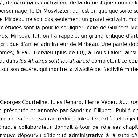
, deux romans qui traitent de la domestique criminelle
 personnage, le Dr Mosviszter, qui est en quelque sorte 
e Mirbeau ne soit pas seulement un grand écrivain, mai
 études sont là pour le souligner, celle de Guilhem Mo
res.
Mirbeau fut, on l’a rappelé, un grand critique d’ar
re, critique d’art et admirateur de Mirbeau. Une partie d
es) à Paul Hervieu (plus de 60), à Louis Laloir, ainsi
hât dans
les Affaires sont les affaires)
complètent ce copi
r son œuvre, qui montre la vivacité de l’activité mirbe
 Georges Courteline, Jules Renard, Pierre Veber,
X…, ro
on présentée et annotée par Sandrine Fillipetti. Publi
e (même si on ne saurait réduire Jules Renard à cet adjec
haque collaborateur donnait à tour de rôle ses chapit
rouve dépourvu d’identité administrative à la suite d’