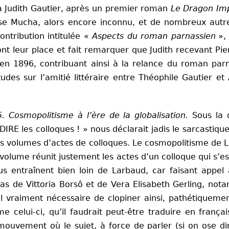
e à Judith Gautier, après un premier roman
Le Dragon Im
nse Mucha, alors encore inconnu, et de nombreux autre
contribution intitulée
«
Aspects du roman parnassien
»
ont leur place et fait remarquer que Judith recevant P
en 1896, contribuant ainsi à la relance du roman parn
es sur l’amitié littéraire entre Théophile Gautier et
 Cosmopolitisme à l’ère de la globalisation.
Sous la d
RDIRE les colloques !
»
nous déclarait jadis le sarcastiqu
ns volumes d’actes de colloques. Le cosmopolitisme de La
t volume réunit justement les actes d’un colloque qui s’
entraînent bien loin de Larbaud, car faisant appel à
cas de Vittoria Borsô et de Vera Elisabeth Gerling, nota
-il vraiment nécessaire de clopiner ainsi, pathétiquem
 celui-ci, qu’il faudrait peut-être traduire en frança
n mouvement où le sujet, à force de parler (si on ose d