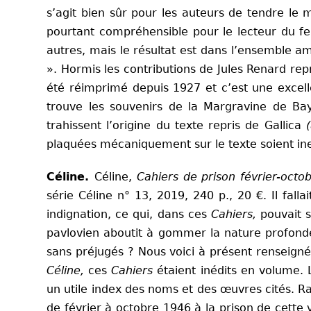
s’agit bien sûr pour les auteurs de tendre le
pourtant compréhensible pour le lecteur du feu
autres, mais le résultat est dans l’ensemble am
». Hormis les contributions de Jules Renard rep
été réimprimé depuis 1927 et c’est une excelle
trouve les souvenirs de la Margravine de Ba
trahissent l’origine du texte repris de Gallica
plaquées mécaniquement sur le texte soient ineffi
Céline.
Céline,
Cahiers de prison février-octo
série Céline n° 13, 2019, 240 p., 20 €. Il fal
indignation, ce qui, dans ces
Cahiers,
pouvait se
pavlovien aboutit à gommer la nature profonde d
sans préjugés ? Nous voici à présent renseignés
Céline,
ces
Cahiers
étaient inédits en volume. 
un utile index des noms et des œuvres cités. R
de février à octobre 1946 à la prison de cette vi