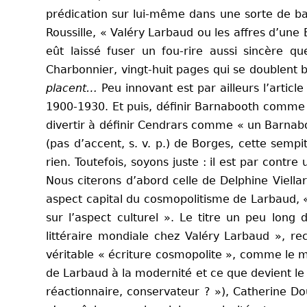
prédication sur lui-même dans une sorte de ba
Roussille, « Valéry Larbaud ou les affres d’une E
eût laissé fuser un fou-rire aussi sincère qu
Charbonnier, vingt-huit pages qui se doublent b
placent…
Peu innovant est par ailleurs l’articl
1900-1930. Et puis, définir Barnabooth comme 
divertir à définir Cendrars comme « un Barnabo
(pas d’accent, s. v. p.) de Borges, cette semp
rien. Toutefois, soyons juste : il est par con
Nous citerons d’abord celle de Delphine Viella
aspect capital du cosmopolitisme de Larbaud, « 
sur l’aspect culturel ». Le titre un peu long
littéraire mondiale chez Valéry Larbaud », re
véritable « écriture cosmopolite », comme le m
de Larbaud à la modernité et ce que devient le
réactionnaire, conservateur ? »), Catherine Do