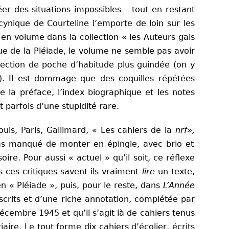
r des situations impossibles – tout en restant
cynique de Courteline l’emporte de loin sur les
 en volume dans la collection « les Auteurs gais
que de la Pléiade, le volume ne semble pas avoir
llection de poche d’habitude plus guindée (on y
). Il est dommage que des coquilles répétées
 la préface, l’index biographique et les notes
t parfois d’une stupidité rare.
uis, Paris, Gallimard, « Les cahiers de la
nrf»,
t pas manqué de monter en épingle, avec brio et
ire. Pour aussi « actuel » qu’il soit, ce réflexe
s ces critiques savent-ils vraiment
lire
un texte,
n « Pléiade », puis, pour le reste, dans
L’Année
scrits et d’une riche annotation, complétée par
cembre 1945 et qu’il s’agit là de cahiers tenus
iaire. Le tout forme dix cahiers d’écolier, écrits