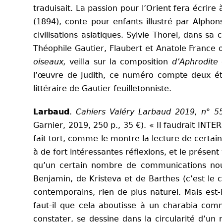
traduisait. La passion pour l’Orient fera écrir
(1894), conte pour enfants illustré par Alpho
civilisations asiatiques. Sylvie Thorel, dans sa 
Théophile Gautier, Flaubert et Anatole France 
oiseaux,
veilla sur la composition
d’Aphrodite
l’œuvre de Judith, ce numéro compte deux étud
littéraire de Gautier feuilletonniste.
Larbaud
.
Cahiers Valéry Larbaud 2019, n° 55.
Garnier, 2019, 250 p., 35 €).
«
Il faudrait INTE
fait tort, comme le montre la lecture de certai
à de fort intéressantes réflexions, et le présen
qu’un certain nombre de communications nous 
Benjamin, de Kristeva et de Barthes (c’est le 
contemporains, rien de plus naturel. Mais est
faut-il que cela aboutisse à un charabia comme
constater, se dessine dans la circularité d’u