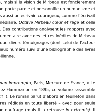
, mais si la vision de Mirbeau est foncièrement
son porte-parole et personnifie un humanisme et
s aussi un écrivain courageux, comme l’écrivait
nédiaire,
Octave Mirbeau cœur et rage
et celle
t. Des contributions analysent les rapports avec
ocumentaire avec des lettres inédites de Mirbeau
 que divers témoignages (dont celui de l’acteur
eux numéro suivi d’une bibliographie des livres
llienne.
man impromptu,
Paris, Mercure de France, « Le
é chez Flammarion en 1895, ce volume rassemble
tif !), Le roman parut d’abord en feuilleton dans
res rédigés en toute liberté – avec pour seule
un naufrage (mais il la retrouve
in extremis).
Il