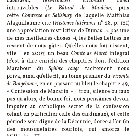
Laquedem,
les
Mémoires d’Horace
) qu’en
introuvables (
Le Bâtard de Mauléon,
puis
cette
Comtesse de Salisbury
de laquelle Matthias
Alaguillaume cite (
Histoires littéraires
n° 28, p. 121)
une appréciation restrictive de Dumas : « pas une
de mes meilleures choses »), les Belles Lettres ne
cessent de nous gâter. Qu’elles nous fournissent,
vite ! en 2007, un beau
C
omte de Moret
intégral
(c’est-à-dire enrichi des chapitres dont l’édition
Marabout du
Sphinx rouge
tacitement nous
priva, ainsi qu’elle fit, au tome premier du
Vicomte
de
Bragelonne
, en en passant au bleu le chapitre 49,
« Confession de Mazarin » – trou, silence ou faux
pas qu’alors, de bonne foi, nous pensâmes devoir
imputer au catholique secret de la confession
celant en particulier celle des cardinaux), et cette
période sera digne de la Décennie, dorée à l’or fin
des mousquetaires courtois, qui amorça le