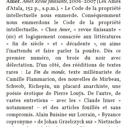
Amer
.
Amer. Revue finissante,
2006-2007 (Les Âmes
d’Atala, 152 p., s.p.m.). « Le Code de la propriété
intellectuelle nous emmerde. Conséquemment
nous emmerdons le Code de la propriété
intellectuelle. » Chez
Amer
, « revue finissante »
(sic) et logiquement consacrée aux littératures
« fin de siècle » et « décadente », on aime
l’inattendu et faire parler la poudre. Dès ce
premier numéro, on broie du noir avec
délectation. D’un côté, des rééditions de textes
rares :
La Fin du monde,
texte millénariste de
Camille Flammarion, des nouvelles de Mirbeau,
Schwob, Richepin, un placard anarchiste, une
poésie érotique de Pierre Louÿs. De l’autre, de
vastes entretiens – avec les « Claude Izner »
notamment – et des articles fouillés et sans
compromis. Alain Buisine sur Lorrain, « Byzance
copronyme » de Johan Grzelczyck sur « Nietzsche