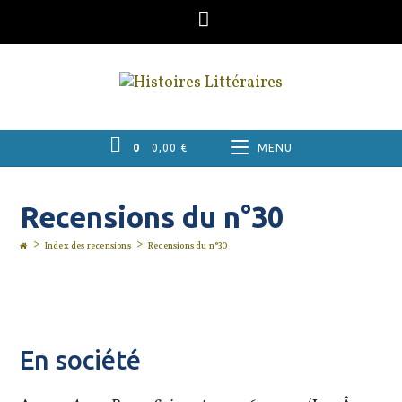
Skip
to
content
0
0,00
€
MENU
Recensions du n°30
>
>
Index des recensions
Recensions du n°30
En société