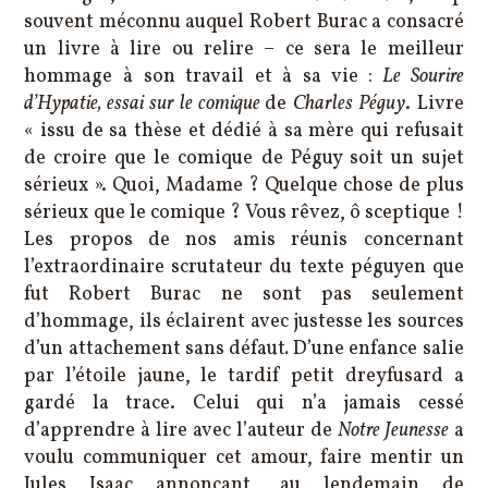
souvent méconnu auquel Robert Burac a consacré
un livre à lire ou relire – ce sera le meilleur
hommage à son travail et à sa vie :
Le Sourire
d’Hypatie, essai sur le comique
de
Charles Péguy
. Livre
« issu de sa thèse et dédié à sa mère qui refusait
de croire que le comique de Péguy soit un sujet
sérieux ». Quoi, Madame ? Quelque chose de plus
sérieux que le comique ? Vous rêvez, ô sceptique !
Les propos de nos amis réunis concernant
l’extraordinaire scrutateur du texte péguyen que
fut Robert Burac ne sont pas seulement
d’hommage, ils éclairent avec justesse les sources
d’un attachement sans défaut
.
D’une enfance salie
par l’étoile jaune, le tardif petit dreyfusard a
gardé la trace. Celui qui n’a jamais cessé
d’apprendre à lire avec l’auteur de
Notre Jeunesse
a
voulu communiquer cet amour, faire mentir un
Jules Isaac annonçant, au lendemain de