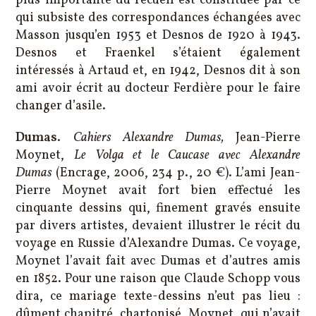
plus importante du recueil est constituée par ce
qui subsiste des correspondances échangées avec
Masson jusqu’en 1953 et Desnos de 1920 à 1943.
Desnos et Fraenkel s’étaient également
intéressés à Artaud et, en 1942, Desnos dit à son
ami avoir écrit au docteur Ferdière pour le faire
changer d’asile.
Dumas
.
Cahiers Alexandre Dumas,
Jean-Pierre
Moynet,
Le Volga et le Caucase avec Alexandre
Dumas
(Encrage, 2006, 234 p., 20 €). L’ami Jean-
Pierre Moynet avait fort bien effectué les
cinquante dessins qui, finement gravés ensuite
par divers artistes, devaient illustrer le récit du
voyage en Russie d’Alexandre Dumas. Ce voyage,
Moynet l’avait fait avec Dumas et d’autres amis
en 1852. Pour une raison que Claude Schopp vous
dira, ce mariage texte-dessins n’eut pas lieu :
dûment chapitré, chartonisé, Moynet, qui n’avait