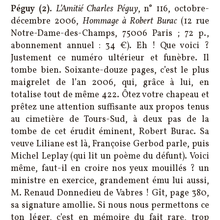
Péguy (2)
.
L’Amitié Charles Péguy
, n° 116, octobre-
décembre 2006,
Hommage à Robert Burac
(12 rue
Notre-Dame-des-Champs, 75006 Paris ; 72 p.,
abonnement annuel : 34 €). Eh ! Que voici ?
Justement ce numéro ultérieur et funèbre. Il
tombe bien. Soixante-douze pages, c’est le plus
maigrelet de l’an 2006, qui, grâce à lui, en
totalise tout de même 422. Ôtez votre chapeau et
prêtez une attention suffisante aux propos tenus
au cimetière de Tours-Sud, à deux pas de la
tombe de cet érudit éminent, Robert Burac. Sa
veuve Liliane est là, Françoise Gerbod parle, puis
Michel Leplay (qui lit un poème du défunt). Voici
même, faut-il en croire nos yeux mouillés ? un
ministre en exercice, grandement ému lui aussi,
M. Renaud Donnedieu de Vabres ! Gît, page 380,
sa signature amollie. Si nous nous permettons ce
ton léger, c’est en mémoire du fait rare, trop