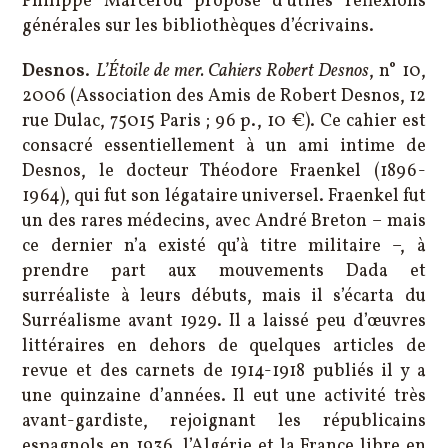
Philippe Marcerou propose d’utiles réflexions
générales sur les bibliothèques d’écrivains.
Desnos
.
L’Étoile de mer. Cahiers Robert Desnos
, n° 10,
2006 (Association des Amis de Robert Desnos, 12
rue Dulac, 75015 Paris ; 96 p., 10 €). Ce cahier est
consacré essentiellement à un ami intime de
Desnos, le docteur Théodore Fraenkel (1896-
1964), qui fut son légataire universel. Fraenkel fut
un des rares médecins, avec André Breton – mais
ce dernier n’a existé qu’à titre militaire –, à
prendre part aux mouvements Dada et
surréaliste à leurs débuts, mais il s’écarta du
Surréalisme avant 1929. Il a laissé peu d’œuvres
littéraires en dehors de quelques articles de
revue et des carnets de 1914-1918 publiés il y a
une quinzaine d’années. Il eut une activité très
avant-gardiste, rejoignant les républicains
espagnols en 1936, l’Algérie et la France libre en