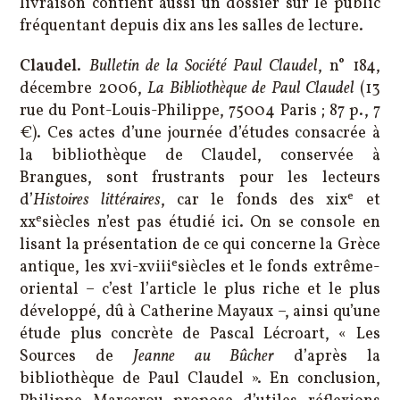
livraison contient aussi un dossier sur le public
fréquentant depuis dix ans les salles de lecture.
Claudel
.
Bulletin de la Société Paul Claudel
, n° 184,
décembre 2006,
La Bibliothèque de Paul Claudel
(13
rue du Pont-Louis-Philippe, 75004 Paris ; 87 p., 7
€). Ces actes d’une journée d’études consacrée à
la bibliothèque de Claudel, conservée à
Brangues, sont frustrants pour les lecteurs
e
d’
Histoires littéraires
, car le fonds des xix
et
e
xx
siècles n’est pas étudié ici. On se console en
lisant la présentation de ce qui concerne la Grèce
e
antique, les xvi-xviii
siècles et le fonds extrême-
oriental – c’est l’article le plus riche et le plus
développé, dû à Catherine Mayaux –, ainsi qu’une
étude plus concrète de Pascal Lécroart, « Les
Sources de
Jeanne au Bûcher
d’après la
bibliothèque de Paul Claudel ». En conclusion,