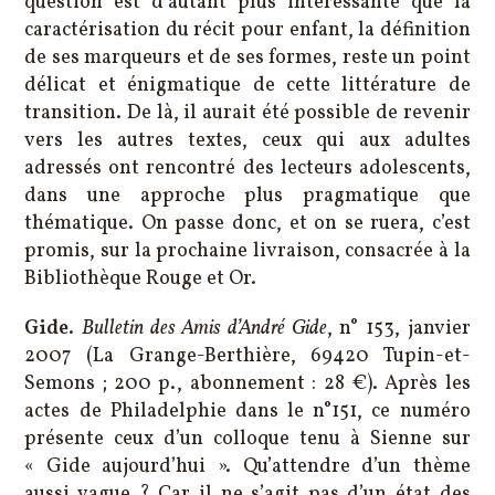
question est d’autant plus intéressante que la
caractérisation du récit pour enfant, la définition
de ses marqueurs et de ses formes, reste un point
délicat et énigmatique de cette littérature de
transition. De là, il aurait été possible de revenir
vers les autres textes, ceux qui aux adultes
adressés ont rencontré des lecteurs adolescents,
dans une approche plus pragmatique que
thématique. On passe donc, et on se ruera, c’est
promis, sur la prochaine livraison, consacrée à la
Bibliothèque Rouge et Or.
Gide
.
Bulletin des Amis d’André Gide
, n° 153, janvier
2007 (La Grange-Berthière, 69420 Tupin-et-
Semons ; 200 p., abonnement : 28 €). Après les
actes de Philadelphie dans le n°151, ce numéro
présente ceux d’un colloque tenu à Sienne sur
« Gide aujourd’hui ». Qu’attendre d’un thème
aussi vague ? Car il ne s’agit pas d’un état des