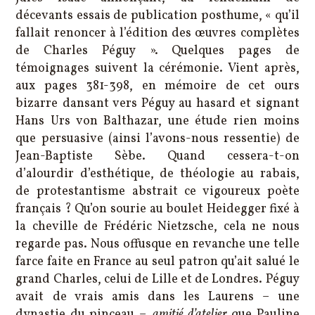
décevants essais de publication posthume, « qu’il
fallait renoncer à l’édition des œuvres complètes
de Charles Péguy ». Quelques pages de
témoignages suivent la cérémonie. Vient après,
aux pages 381-398, en mémoire de cet ours
bizarre dansant vers Péguy au hasard et signant
Hans Urs von Balthazar, une étude rien moins
que persuasive (ainsi l’avons-nous ressentie) de
Jean-Baptiste Sèbe. Quand cessera-t-on
d’alourdir d’esthétique, de théologie au rabais,
de protestantisme abstrait ce vigoureux poète
français ? Qu’on sourie au boulet Heidegger fixé à
la cheville de Frédéric Nietzsche, cela ne nous
regarde pas. Nous offusque en revanche une telle
farce faite en France au seul patron qu’ait salué le
grand Charles, celui de Lille et de Londres. Péguy
avait de vrais amis dans les Laurens – une
dynastie du pinceau –,
amitié d’atelier
que Pauline