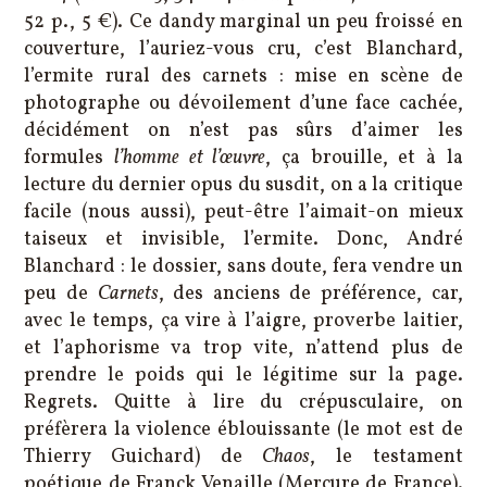
52 p., 5 €). Ce dandy marginal un peu froissé en
couverture, l’auriez-vous cru, c’est Blanchard,
l’ermite rural des carnets : mise en scène de
photographe ou dévoilement d’une face cachée,
décidément on n’est pas sûrs d’aimer les
formules
l’homme et l’œuvre
, ça brouille, et à la
lecture du dernier opus du susdit, on a la critique
facile (nous aussi), peut-être l’aimait-on mieux
taiseux et invisible, l’ermite. Donc, André
Blanchard : le dossier, sans doute, fera vendre un
peu de
Carnets
, des anciens de préférence, car,
avec le temps, ça vire à l’aigre, proverbe laitier,
et l’aphorisme va trop vite, n’attend plus de
prendre le poids qui le légitime sur la page.
Regrets. Quitte à lire du crépusculaire, on
préfèrera la violence éblouissante (le mot est de
Thierry Guichard) de
Chaos
, le testament
poétique de Franck Venaille (Mercure de France).