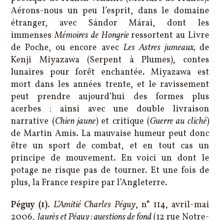
Aérons-nous un peu l’esprit, dans le domaine
étranger, avec Sándor Márai, dont les
immenses
Mémoires de Hongrie
ressortent au Livre
de Poche, ou encore avec
Les Astres jumeaux,
de
Kenji Miyazawa (Serpent à Plumes), contes
lunaires pour forêt enchantée. Miyazawa est
mort dans les années trente, et le ravissement
peut prendre aujourd’hui des formes plus
acerbes : ainsi avec une double livraison
narrative (
Chien jaune
) et critique (
Guerre au cliché
)
de Martin Amis. La mauvaise humeur peut donc
être un sport de combat, et en tout cas un
principe de mouvement. En voici un dont le
potage ne risque pas de tourner. Et une fois de
plus, la France respire par l’Angleterre.
Péguy (1)
.
L’Amitié Charles Péguy
, n° 114, avril-mai
2006,
Jaurès et Péguy : questions de fond
(12 rue Notre-