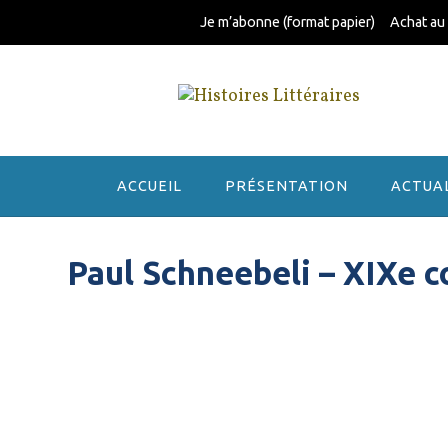
Skip
Je m’abonne (format papier)
Achat au
to
content
ACCUEIL
PRÉSENTATION
ACTUA
Paul Schneebeli – XIXe c