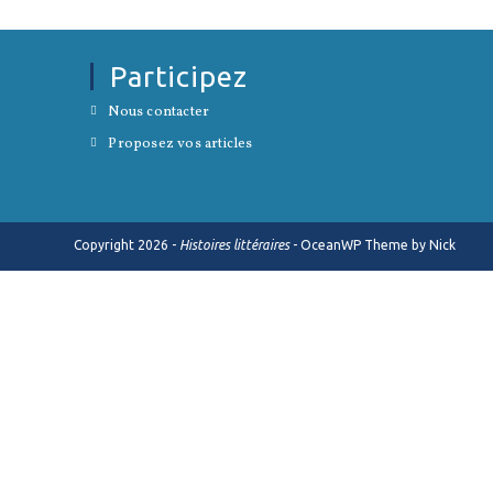
Participez
S’ouvre
Nous contacter
dans
S’ouvre
un
Proposez vos articles
dans
nouvel
un
onglet
nouvel
onglet
Copyright 2026 -
Histoires littéraires
- OceanWP Theme by Nick