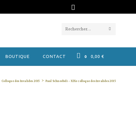
ENVOYER
Rechercher
LA
sur
RECHERC
ce
BOUTIQUE
CONTACT
0,00
€
0
site
>
Colloque des Invalides 2015
Paul Schneebeli – XIXe colloque des Invalides 2015