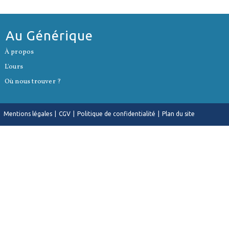
Au Générique
S’ouvre
À propos
dans
S’ouvre
un
L'ours
dans
nouvel
S’ouvre
un
onglet
Où nous trouver ?
dans
nouvel
un
onglet
nouvel
onglet
Mentions légales
CGV
Politique de confidentialité
Plan du site