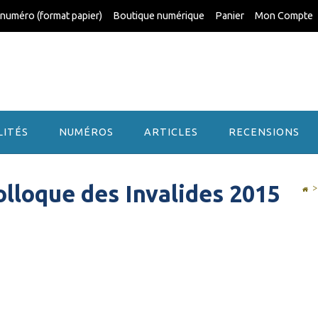
 numéro (format papier)
Boutique numérique
Panier
Mon Compte
LITÉS
NUMÉROS
ARTICLES
RECENSIONS
olloque des Invalides 2015
>