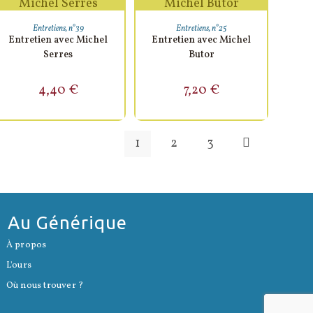
AJOUTER AU PANIER
AJOUTER AU PANIER
Entretiens
,
n°39
Entretiens
,
n°25
Entretien avec Michel
Entretien avec Michel
Serres
Butor
4,40
€
7,20
€
1
2
3
Au Générique
S’ouvre
À propos
dans
S’ouvre
un
L'ours
dans
nouvel
S’ouvre
un
onglet
Où nous trouver ?
dans
nouvel
un
onglet