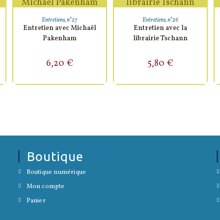
AJOUTER AU PANIER
AJOUTER AU PANIER
Entretiens
,
n°27
Entretiens
,
n°26
Entretien avec Michaël
Entretien avec la
Pakenham
librairie Tschann
6,20
€
5,80
€
Boutique
S’ouvre
Boutique numérique
dans
S’ouvre
un
Mon compte
dans
nouvel
S’ouvre
un
onglet
Panier
dans
nouvel
un
onglet