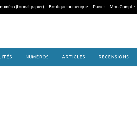
 numéro (format papier)
Boutique numérique
Panier
Mon Compte
LITÉS
NUMÉROS
ARTICLES
RECENSIONS