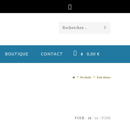
ENVOYER
Rechercher
LA
sur
RECHERC
ce
BOUTIQUE
CONTACT
0,00
€
0
site
>
>
Produits
Entretiens
VOIR :
18
36
TOUS