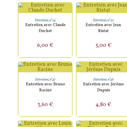
AJOUTER AU PANIER
AJOUTER AU PANIER
Entretiens
,
n°34
Entretiens
,
n°33
Entretien avec Claude
Entretien avec Jean
Duchet
Ristat
6,00
€
5,00
€
AJOUTER AU PANIER
AJOUTER AU PANIER
Entretiens
,
n°47
Entretiens
,
n°46
Entretien avec Bruno
Entretien avec Jérôme
Racine
Dupuis
3,60
€
4,80
€