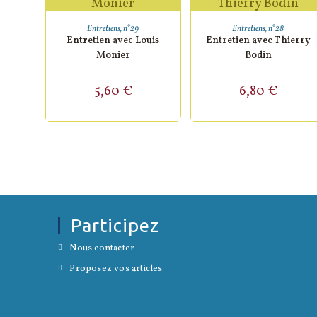
AJOUTER AU PANIER
AJOUTER AU PANIER
Entretiens
,
n°29
Entretiens
,
n°28
Entretien avec Louis
Entretien avec Thierry
Monier
Bodin
5,60
€
6,80
€
Participez
S’ouvre
Nous contacter
dans
S’ouvre
un
Proposez vos articles
dans
nouvel
un
onglet
nouvel
onglet