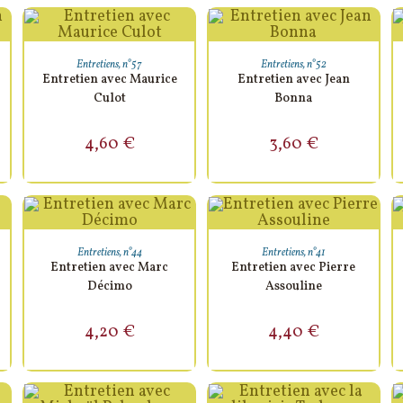
AJOUTER AU PANIER
AJOUTER AU PANIER
Entretiens
,
n°57
Entretiens
,
n°52
Entretien avec Maurice
Entretien avec Jean
Culot
Bonna
4,60
€
3,60
€
AJOUTER AU PANIER
AJOUTER AU PANIER
Entretiens
,
n°44
Entretiens
,
n°41
Entretien avec Marc
Entretien avec Pierre
Décimo
Assouline
4,20
€
4,40
€