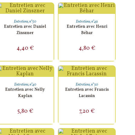
AJOUTER AU PANIER
AJOUTER AU PANIER
Entretiens
,
n°50
Entretiens
,
n°49
Entretien avec Daniel
Entretien avec Henri
Zinszner
Béhar
4,40
€
4,80
€
AJOUTER AU PANIER
AJOUTER AU PANIER
Entretiens
,
n°40
Entretiens
,
n°30
Entretien avec Nelly
Entretien avec Francis
Kaplan
Lacassin
5,80
€
7,20
€